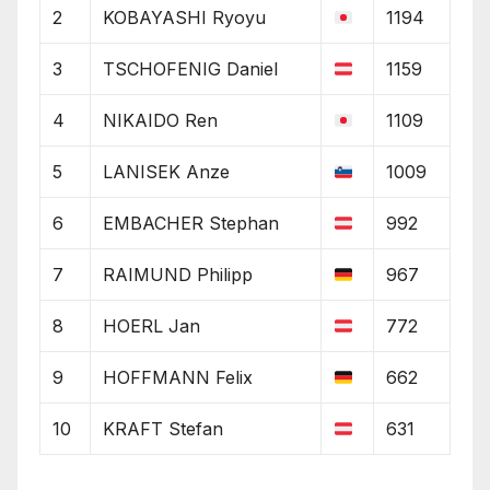
2
KOBAYASHI Ryoyu
1194
3
TSCHOFENIG Daniel
1159
4
NIKAIDO Ren
1109
5
LANISEK Anze
1009
6
EMBACHER Stephan
992
7
RAIMUND Philipp
967
8
HOERL Jan
772
9
HOFFMANN Felix
662
10
KRAFT Stefan
631