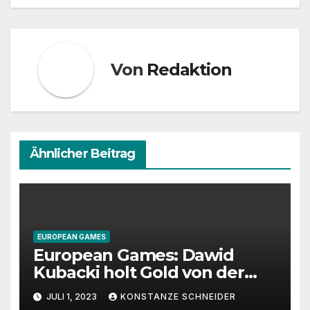
Von
Redaktion
Ähnlicher Beitrag
EUROPEAN GAMES
European Games: Dawid
Kubacki holt Gold von der
Großschanze
JULI 1, 2023
KONSTANZE SCHNEIDER