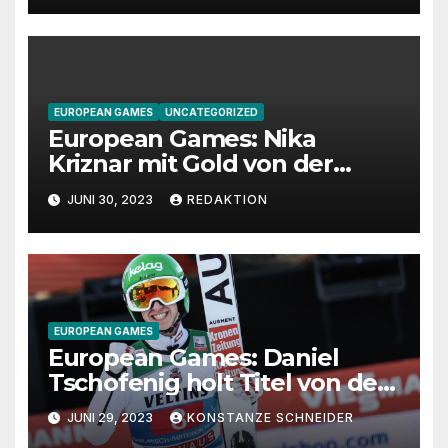
EUROPEAN GAMES
UNCATEGORIZED
European Games: Nika
Kriznar mit Gold von der
Großschanze – Bronze für
JUNI 30, 2023
REDAKTION
Freitag
EUROPEAN GAMES
European Games: Daniel
Tschofenig holt Titel von der
Normalschanze
JUNI 29, 2023
KONSTANZE SCHNEIDER