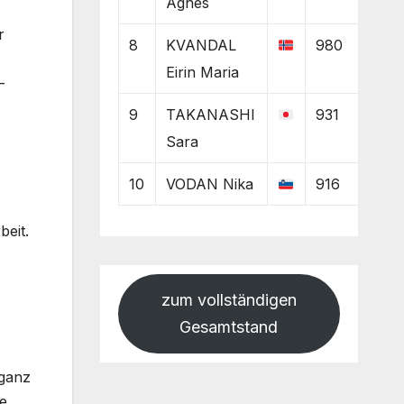
Agnes
r
8
KVANDAL
980
Eirin Maria
-
9
TAKANASHI
931
Sara
10
VODAN Nika
916
beit.
zum vollständigen
Gesamtstand
 ganz
ke