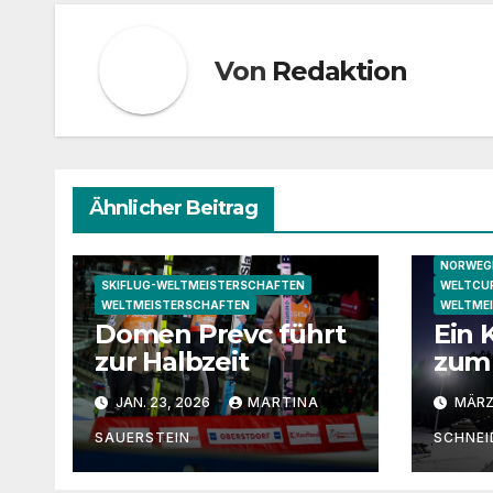
Von
Redaktion
Ähnlicher Beitrag
NORWEGI
SKIFLUG-WELTMEISTERSCHAFTEN
WELTCUP
WELTMEISTERSCHAFTEN
WELTME
Domen Prevc führt
Ein
zur Halbzeit
zum
von
JAN. 23, 2026
MARTINA
MÄRZ 
SAUERSTEIN
SCHNEI