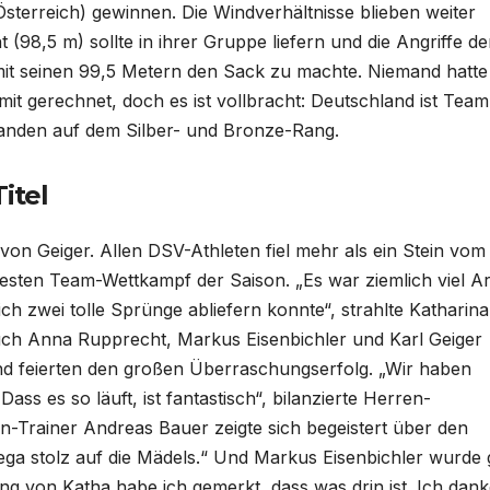
erreich) gewinnen. Die Windverhältnisse blieben weiter
98,5 m) sollte in ihrer Gruppe liefern und die Angriffe de
it seinen 99,5 Metern den Sack zu machte. Niemand hatte
t gerechnet, doch es ist vollbracht: Deutschland ist Team
landen auf dem Silber- und Bronze-Rang.
itel
von Geiger. Allen DSV-Athleten fiel mehr als ein Stein vom
 besten Team-Wettkampf der Saison. „Es war ziemlich viel Ar
ch zwei tolle Sprünge abliefern konnte“, strahlte Katharina
uch Anna Rupprecht, Markus Eisenbichler und Karl Geiger
 und feierten den großen Überraschungserfolg. „Wir haben
ass es so läuft, ist fantastisch“, bilanzierte Herren-
Trainer Andreas Bauer zeigte sich begeistert über den
mega stolz auf die Mädels.“ Und Markus Eisenbichler wurde
ng von Katha habe ich gemerkt, dass was drin ist. Ich dan