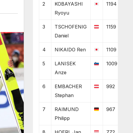
2
KOBAYASHI
1194
Ryoyu
3
TSCHOFENIG
1159
Daniel
4
NIKAIDO Ren
1109
5
LANISEK
1009
Anze
6
EMBACHER
992
Stephan
7
RAIMUND
967
Philipp
8
HOERL Jan
772