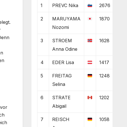
1
PREVC Nika
2676
2
MARUYAMA
1870
legt.
Nozomi
r
 Denn
3
STROEM
1628
Anna Odine
en
en
4
EDER Lisa
1417
5
FREITAG
1248
Selina
6
STRATE
1202
Abigail
 vor
ch
7
REISCH
1058
eich