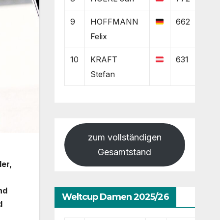
9
HOFFMANN
662
Felix
10
KRAFT
631
Stefan
zum vollständigen
Gesamtstand
er,
-
nd
Weltcup Damen 2025/26
d