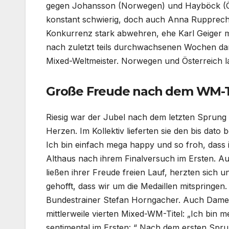
gegen Johansson (Norwegen) und Hayböck (Öst
konstant schwierig, doch auch Anna Rupprecht (
Konkurrenz stark abwehren, ehe Karl Geiger m
nach zuletzt teils durchwachsenen Wochen dami
Mixed-Weltmeister. Norwegen und Österreich 
Große Freude nach dem WM-T
Riesig war der Jubel nach dem letzten Sprung 
Herzen. Im Kollektiv lieferten sie den bis dato
Ich bin einfach mega happy und so froh, dass i
Althaus nach ihrem Finalversuch im Ersten. A
ließen ihrer Freude freien Lauf, herzten sich
gehofft, dass wir um die Medaillen mitspringen. D
Bundestrainer Stefan Horngacher. Auch Damen-
mittlerweile vierten Mixed-WM-Titel: „Ich bin 
sentimental im Ersten: “ Nach dem ersten Spru