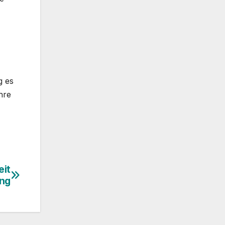
g es
hre
eit
ung