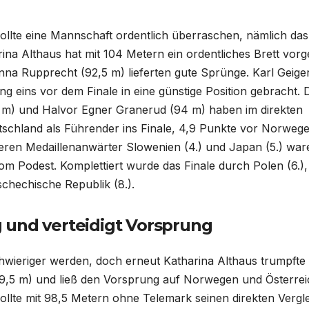
ollte eine Mannschaft ordentlich überraschen, nämlich das
na Althaus hat mit 104 Metern ein ordentliches Brett vorge
na Rupprecht (92,5 m) lieferten gute Sprünge. Karl Geige
 eins vor dem Finale in eine günstige Position gebracht.
,5 m) und Halvor Egner Granerud (94 m) haben im direkten
utschland als Führender ins Finale, 4,9 Punkte vor Norweg
teren Medaillenanwärter Slowenien (4.) und Japan (5.) war
 Podest. Komplettiert wurde das Finale durch Polen (6.),
schechische Republik (8.).
 und verteidigt Vorsprung
chwieriger werden, doch erneut Katharina Althaus trumpfte
99,5 m) und ließ den Vorsprung auf Norwegen und Österrei
llte mit 98,5 Metern ohne Telemark seinen direkten Vergl