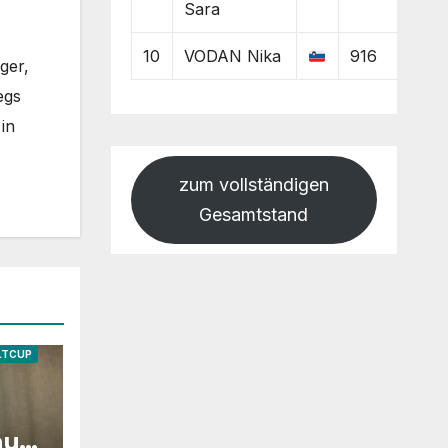
Sara
10
VODAN Nika
916
ger,
egs
in
zum vollständigen
Gesamtstand
LTCUP
auss