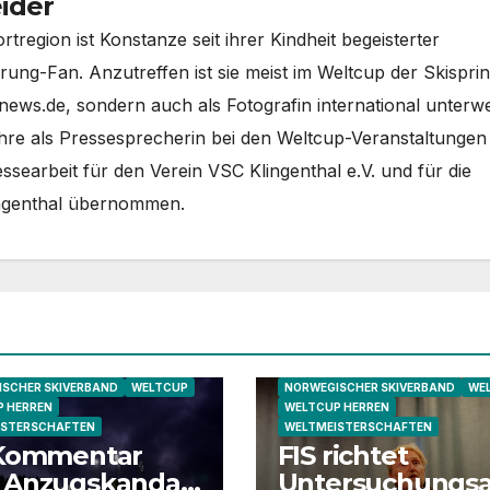
ider
region ist Konstanze seit ihrer Kindheit begeisterter
rung-Fan. Anzutreffen ist sie meist im Weltcup der Skisprin
-news.de, sondern auch als Fotografin international unterw
Jahre als Pressesprecherin bei den Weltcup-Veranstaltungen 
essearbeit für den Verein VSC Klingenthal e.V. und für die
ingenthal übernommen.
SCHER SKIVERBAND
WELTCUP
NORWEGISCHER SKIVERBAND
WE
 HERREN
WELTCUP HERREN
ISTERSCHAFTEN
WELTMEISTERSCHAFTEN
 Kommentar
FIS richtet
 Anzugskandal
Untersuchungs