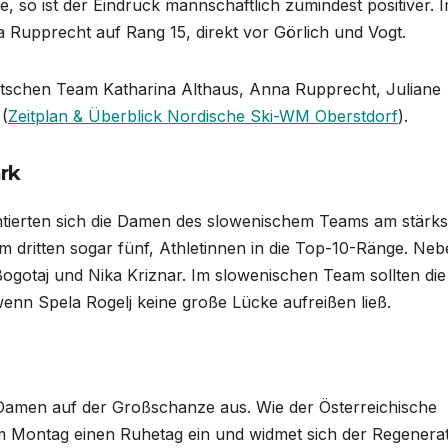
e, so ist der Eindruck mannschaftlich zumindest positiver. 
a Rupprecht auf Rang 15, direkt vor Görlich und Vogt.
eutschen Team Katharina Althaus, Anna Rupprecht, Juliane
 (
Zeitplan & Überblick Nordische Ski-WM Oberstdorf
).
rk
ierten sich die Damen des slowenischem Teams am stärks
im dritten sogar fünf, Athletinnen in die Top-10-Ränge. Ne
ogotaj und Nika Kriznar. Im slowenischen Team sollten die
wenn Spela Rogelj keine große Lücke aufreißen ließ.
er Damen auf der Großschanze aus. Wie der Österreichische
 Montag einen Ruhetag ein und widmet sich der Regenerat