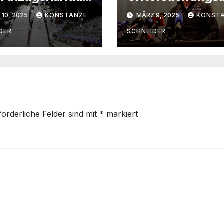
 Trondheim
chuss ein –
10, 2025
KONSTANZE
MÄRZ 9, 2025
KONST
Norwegischer
Skiverband bezi
DER
SCHNEIDER
Stellung
forderliche Felder sind mit
*
markiert