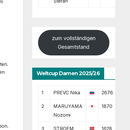
Stefan
Im
zum vollständigen
Gesamtstand
ten.
ben
Weltcup Damen 2025/26
1
PREVC Nika
2676
2
MARUYAMA
1870
Nozomi
ion.
3
STROEM
1628