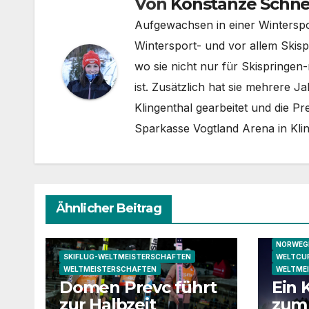
Von
Konstanze Schne
Aufgewachsen in einer Wintersport
Wintersport- und vor allem Skisp
wo sie nicht nur für Skispringen
ist. Zusätzlich hat sie mehrere 
Klingenthal gearbeitet und die Pr
Sparkasse Vogtland Arena in Kl
Ähnlicher Beitrag
NORWEGI
SKIFLUG-WELTMEISTERSCHAFTEN
WELTCUP
WELTMEISTERSCHAFTEN
WELTME
Domen Prevc führt
Ein
zur Halbzeit
zum