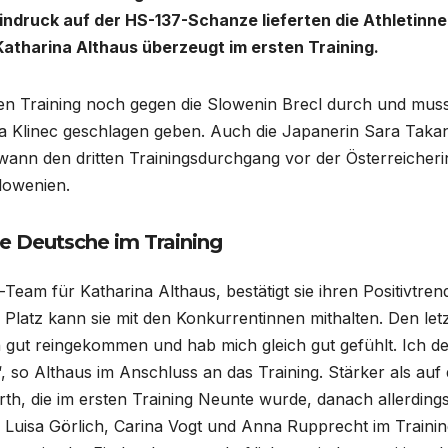
ndruck auf der HS-137-Schanze lieferten die Athletinn
tharina Althaus überzeugt im ersten Training.
sten Training noch gegen die Slowenin Brecl durch und mus
ma Klinec geschlagen geben. Auch die Japanerin Sara Taka
ewann den dritten Trainingsdurchgang vor der Österreicheri
lowenien.
e Deutsche im Training
Team für Katharina Althaus, bestätigt sie ihren Positivtren
 Platz kann sie mit den Konkurrentinnen mithalten. Den let
in gut reingekommen und hab mich gleich gut gefühlt. Ich d
p“, so Althaus im Anschluss an das Training. Stärker als auf
th, die im ersten Training Neunte wurde, danach allerding
 Luisa Görlich, Carina Vogt und Anna Rupprecht im Traini