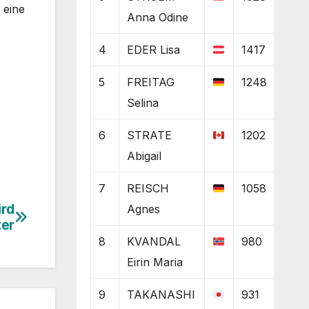
 eine
Anna Odine
4
EDER Lisa
1417
5
FREITAG
1248
Selina
6
STRATE
1202
Abigail
7
REISCH
1058
ird
Agnes
ter
8
KVANDAL
980
Eirin Maria
9
TAKANASHI
931