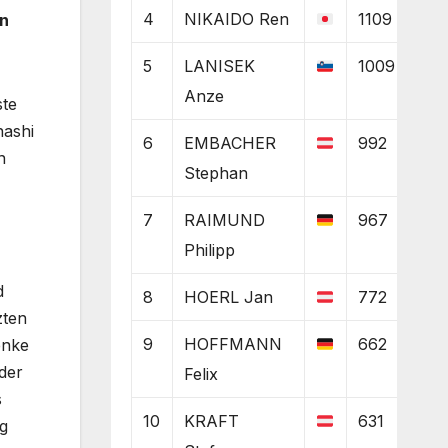
4
NIKAIDO Ren
1109
en
5
LANISEK
1009
Anze
ste
nashi
6
EMBACHER
992
n
Stephan
7
RAIMUND
967
Philipp
d
8
HOERL Jan
772
zten
9
HOFFMANN
662
enke
 der
Felix
s
10
KRAFT
631
ng