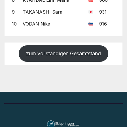
8
KVANDAL Eirin Maria
980
9
TAKANASHI Sara
931
10
VODAN Nika
916
zum vollständigen Gesamtstand