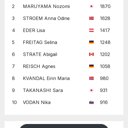
2
MARUYAMA Nozomi
1870
3
STROEM Anna Odine
1628
4
EDER Lisa
1417
5
FREITAG Selina
1248
6
STRATE Abigail
1202
7
REISCH Agnes
1058
8
KVANDAL Eirin Maria
980
9
TAKANASHI Sara
931
10
VODAN Nika
916