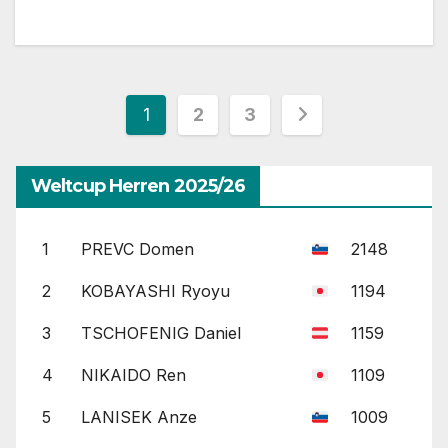
Seitennummerierung
1
2
3
der
Weltcup Herren 2025/26
Beiträge
1
PREVC Domen
2148
2
KOBAYASHI Ryoyu
1194
3
TSCHOFENIG Daniel
1159
4
NIKAIDO Ren
1109
5
LANISEK Anze
1009