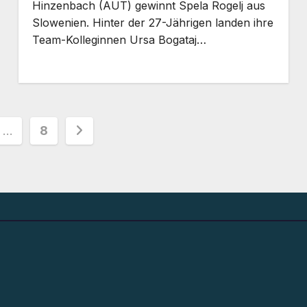
Hinzenbach (AUT) gewinnt Spela Rogelj aus
Slowenien. Hinter der 27-Jährigen landen ihre
Team-Kolleginnen Ursa Bogataj…
nummerierung
…
8
e