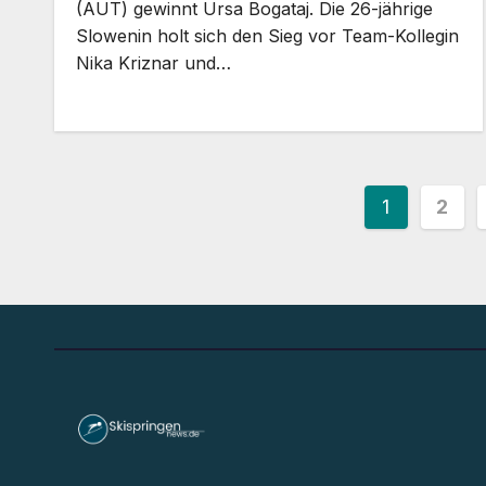
(AUT) gewinnt Ursa Bogataj. Die 26-jährige
Slowenin holt sich den Sieg vor Team-Kollegin
Nika Kriznar und…
Seiten
1
2
der
Beiträg