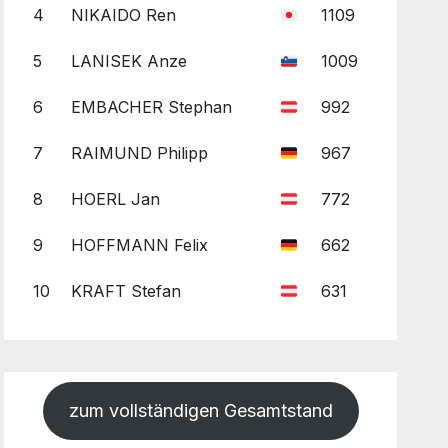
4
NIKAIDO Ren
1109
5
LANISEK Anze
1009
6
EMBACHER Stephan
992
7
RAIMUND Philipp
967
8
HOERL Jan
772
9
HOFFMANN Felix
662
10
KRAFT Stefan
631
zum vollständigen Gesamtstand