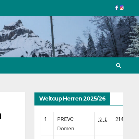
Weltcup Herren 2025/26
a
1
PREVC
🇸🇮
2148
Domen