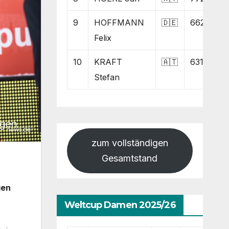
9
HOFFMANN
🇩🇪
662
Felix
10
KRAFT
🇦🇹
631
Stefan
zum vollständigen
Gesamtstand
gen
Weltcup Damen 2025/26