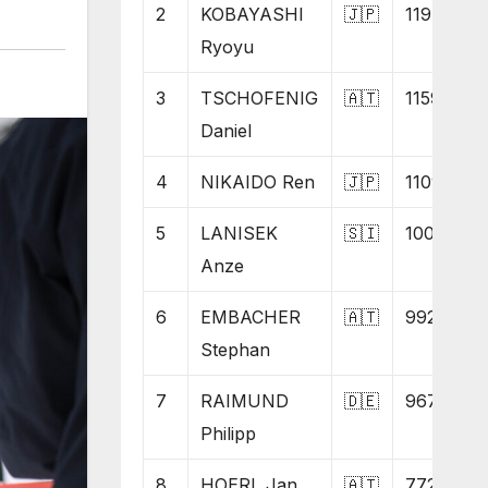
2
KOBAYASHI
🇯🇵
1194
Ryoyu
3
TSCHOFENIG
🇦🇹
1159
Daniel
4
NIKAIDO Ren
🇯🇵
1109
5
LANISEK
🇸🇮
1009
Anze
6
EMBACHER
🇦🇹
992
Stephan
7
RAIMUND
🇩🇪
967
Philipp
8
HOERL Jan
🇦🇹
772