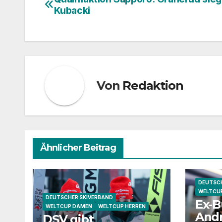
Beitragsnavigation
Kubacki
Von
Redaktion
Ähnlicher Beitrag
DEUTSCH
WELTCU
DEUTSCHER SKIVERBAND
Ex-B
WELTCUP DAMEN
WELTCUP HERREN
Andr
DSV gibt