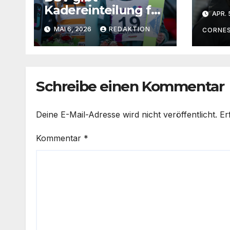
„Kat
Kadereinteilung für
APR. 
wäre
2026/27 bekannt
MAI 6, 2026
REDAKTION
gut
CORNE
Juge
Schreibe einen Kommentar
Deine E-Mail-Adresse wird nicht veröffentlicht.
Er
Kommentar
*