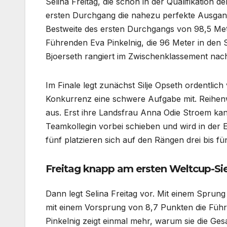
Selina Freitag, die schon in der Qualifikation d
ersten Durchgang die nahezu perfekte Ausgang
Bestweite des ersten Durchgangs von 98,5 Mete
Führenden Eva Pinkelnig, die 96 Meter in den
Bjoerseth rangiert im Zwischenklassement nac
Im Finale legt zunächst Silje Opseth ordentlich
Konkurrenz eine schwere Aufgabe mit. Reihenw
aus. Erst ihre Landsfrau Anna Odie Stroem ka
Teamkollegin vorbei schieben und wird in der
fünf platzieren sich auf den Rängen drei bis f
Freitag knapp am ersten Weltcup-Si
Dann legt Selina Freitag vor. Mit einem Sprun
mit einem Vorsprung von 8,7 Punkten die Füh
Pinkelnig zeigt einmal mehr, warum sie die Ge