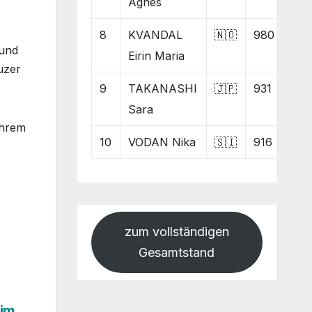
Agnes
8
KVANDAL
🇳🇴
980
 und
Eirin Maria
uzer
9
TAKANASHI
🇯🇵
931
Sara
ihrem
10
VODAN Nika
🇸🇮
916
zum vollständigen
Gesamtstand
 im