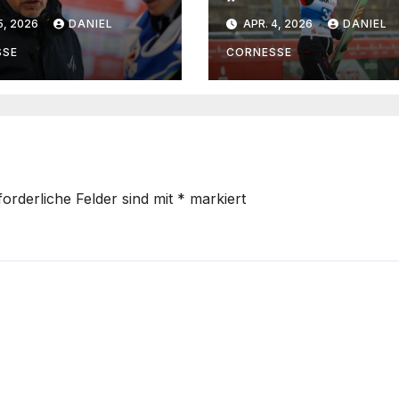
ha Schmid
vorgestellt, dass
5, 2026
DANIEL
APR. 4, 2026
DANIEL
 eine extrem
so lange springe
e
SSE
CORNESSE
ndtrainerin“
forderliche Felder sind mit
*
markiert