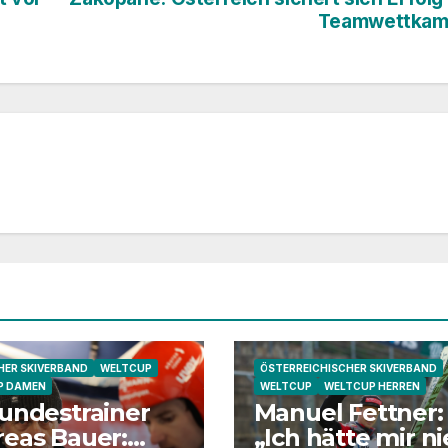
Teamwettkam
ER SKIVERBAND
WELTCUP
ÖSTERREICHISCHER SKIVERBAND
P DAMEN
WELTCUP
WELTCUP HERREN
undestrainer
Manuel Fettner:
eas Bauer:
„Ich hätte mir ni