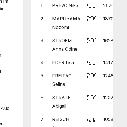
h im
1
PREVC Nika
🇸🇮
2676
ie
2
MARUYAMA
🇯🇵
1870
Nozomi
3
STROEM
🇳🇴
1628
Anna Odine
h
4
EDER Lisa
🇦🇹
1417
g
5
FREITAG
🇩🇪
1248
Selina
6
STRATE
🇨🇦
1202
Abigail
e Aue
7
REISCH
🇩🇪
1058
en