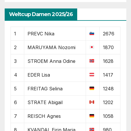
Weltcup Damen 2025/26
1
PREVC Nika
2676
2
MARUYAMA Nozomi
1870
3
STROEM Anna Odine
1628
4
EDER Lisa
1417
5
FREITAG Selina
1248
6
STRATE Abigail
1202
7
REISCH Agnes
1058
8
KVANDAL Eirin Maria
980