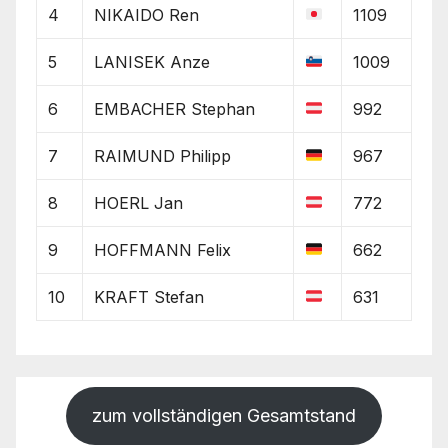
4
NIKAIDO Ren
1109
5
LANISEK Anze
1009
6
EMBACHER Stephan
992
7
RAIMUND Philipp
967
8
HOERL Jan
772
9
HOFFMANN Felix
662
10
KRAFT Stefan
631
zum vollständigen Gesamtstand