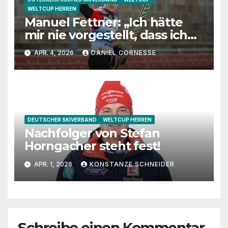
WELTCUP HERREN
Manuel Fettner: „Ich hätte
mir nie vorgestellt, dass ich
so lange springe“
APR. 4, 2026
DANIEL CORNESSE
DEUTSCHER SKIVERBAND
WELTCUP HERREN
Nachfolger von Stefan
Horngacher steht fest!
APR. 1, 2026
KONSTANZE SCHNEIDER
Schreibe einen Kommentar