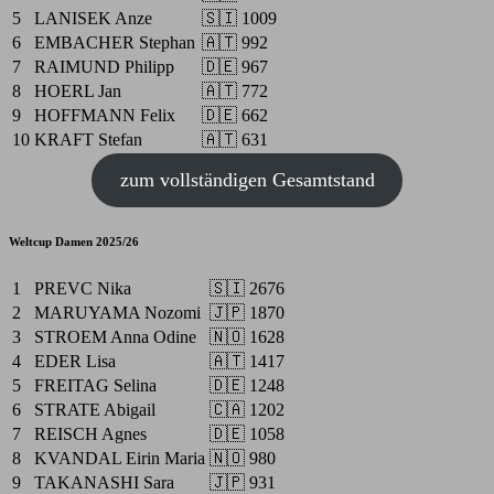
5
LANISEK Anze
🇸🇮
1009
6
EMBACHER Stephan
🇦🇹
992
7
RAIMUND Philipp
🇩🇪
967
8
HOERL Jan
🇦🇹
772
9
HOFFMANN Felix
🇩🇪
662
10
KRAFT Stefan
🇦🇹
631
zum vollständigen Gesamtstand
Weltcup Damen 2025/26
1
PREVC Nika
🇸🇮
2676
2
MARUYAMA Nozomi
🇯🇵
1870
3
STROEM Anna Odine
🇳🇴
1628
4
EDER Lisa
🇦🇹
1417
5
FREITAG Selina
🇩🇪
1248
6
STRATE Abigail
🇨🇦
1202
7
REISCH Agnes
🇩🇪
1058
8
KVANDAL Eirin Maria
🇳🇴
980
9
TAKANASHI Sara
🇯🇵
931