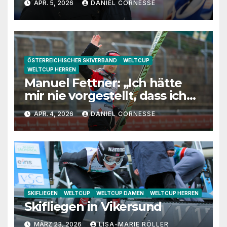
APR. 5, 2026
DANIEL CORNESSE
Jugendtrainerin“
ÖSTERREICHISCHER SKIVERBAND
WELTCUP
WELTCUP HERREN
Manuel Fettner: „Ich hätte
mir nie vorgestellt, dass ich
so lange springe“
APR. 4, 2026
DANIEL CORNESSE
SKIFLIEGEN
WELTCUP
WELTCUP DAMEN
WELTCUP HERREN
Skifliegen in Vikersund
MÄRZ 23, 2026
LISA-MARIE RÖLLER