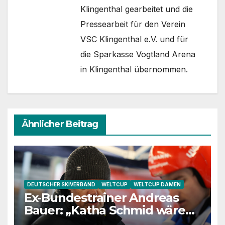
Klingenthal gearbeitet und die
Pressearbeit für den Verein
VSC Klingenthal e.V. und für
die Sparkasse Vogtland Arena
in Klingenthal übernommen.
Ähnlicher Beitrag
DEUTSCHER SKIVERBAND
WELTCUP
WELTCUP DAMEN
Ex-Bundestrainer Andreas
Bauer: „Katha Schmid wäre
eine extrem gute