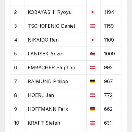
2
KOBAYASHI Ryoyu
1194
3
TSCHOFENIG Daniel
1159
4
NIKAIDO Ren
1109
5
LANISEK Anze
1009
6
EMBACHER Stephan
992
7
RAIMUND Philipp
967
8
HOERL Jan
772
9
HOFFMANN Felix
662
10
KRAFT Stefan
631