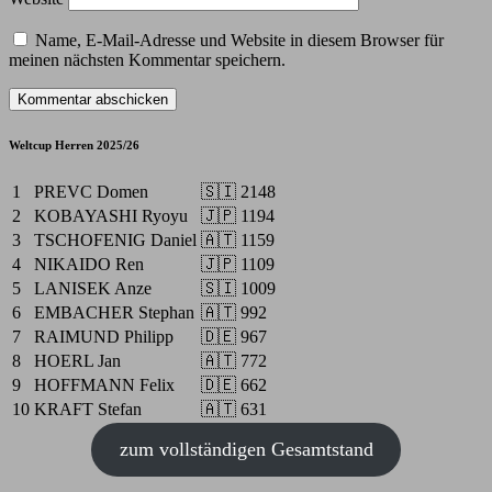
Name, E-Mail-Adresse und Website in diesem Browser für
meinen nächsten Kommentar speichern.
Weltcup Herren 2025/26
1
PREVC Domen
🇸🇮
2148
2
KOBAYASHI Ryoyu
🇯🇵
1194
3
TSCHOFENIG Daniel
🇦🇹
1159
4
NIKAIDO Ren
🇯🇵
1109
5
LANISEK Anze
🇸🇮
1009
6
EMBACHER Stephan
🇦🇹
992
7
RAIMUND Philipp
🇩🇪
967
8
HOERL Jan
🇦🇹
772
9
HOFFMANN Felix
🇩🇪
662
10
KRAFT Stefan
🇦🇹
631
zum vollständigen Gesamtstand