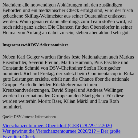
Nachdem alle notwendigen Abklärungen mit den zuständigen
Behörden und ein medizinischer Check erfolgt sind, wird der frisch
gebackene Skiflug-Weltmeister aus seiner Quarantäne entlassen
werden. Wann genau er dann allerdings zum Team stoßen wird, ist
noch nicht ganz sicher. Die Chancen für den Oberstdorfer in seiner
Heimat von Anfang an dabei zu sein, stehen aber aktuell sehr gut.
Insgesamt zwölf DSV-Adler nominiert
Neben Karl Geiger wurden für das feste Nationalteam auch Markus
Eisenbichler, Severin Freund, Martin Hamann, Pius Paschke und
Constantin Schmid von DSV-Cheftrainer Stefan Horngacher
nominiert. Richard Freitag, der zuletzt beim Continentalcup in Ruka
gute Leistungen erzielte, erhält nun die Chance über die nationale
Gruppe. Auch die beiden Rückkehrer nach ihren
Kreuzbandverletzungen, David Siegel und Andreas Wellinger,
werden in der nationalen Gruppe an den Start gehen. Für diese
wurden weiterhin Moritz Baer, Kilian Märkl und Luca Roth
nominiert.
Quelle: DSV / interne Informationen
Beitragsnavigation
Vierschanzentournee: Oberstdorf (GER) 28./29.12.2020
Wer gewinnt die Vierschanzentournee 2020/21? – Der große
Favoriten-Check