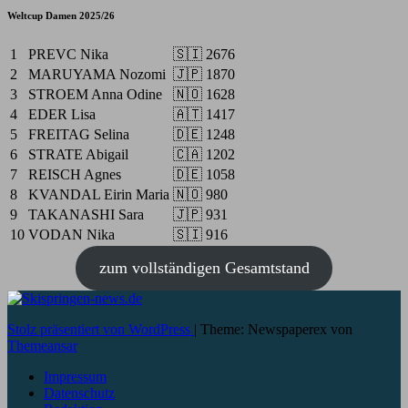
Weltcup Damen 2025/26
1
PREVC Nika
🇸🇮
2676
2
MARUYAMA Nozomi
🇯🇵
1870
3
STROEM Anna Odine
🇳🇴
1628
4
EDER Lisa
🇦🇹
1417
5
FREITAG Selina
🇩🇪
1248
6
STRATE Abigail
🇨🇦
1202
7
REISCH Agnes
🇩🇪
1058
8
KVANDAL Eirin Maria
🇳🇴
980
9
TAKANASHI Sara
🇯🇵
931
10
VODAN Nika
🇸🇮
916
zum vollständigen Gesamtstand
Stolz präsentiert von WordPress
|
Theme: Newspaperex von
Themeansar
Impressum
Datenschutz