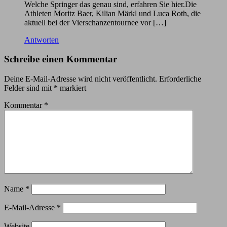
Welche Springer das genau sind, erfahren Sie hier.Die
Athleten Moritz Baer, Kilian Märkl und Luca Roth, die
aktuell bei der Vierschanzentournee vor […]
Antworten
Schreibe einen Kommentar
Deine E-Mail-Adresse wird nicht veröffentlicht.
Erforderliche
Felder sind mit
*
markiert
Kommentar
*
Name
*
E-Mail-Adresse
*
Website