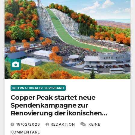
INTERNATIONALER SKIVERBAND
Copper Peak startet neue
Spendenkampagne zur
Renovierung der ikonischen
Skisprungschanze
19/02/2026
REDAKTION
KEINE
KOMMENTARE