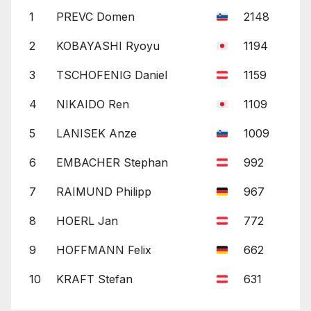
1
PREVC Domen
2148
2
KOBAYASHI Ryoyu
1194
3
TSCHOFENIG Daniel
1159
4
NIKAIDO Ren
1109
5
LANISEK Anze
1009
6
EMBACHER Stephan
992
7
RAIMUND Philipp
967
8
HOERL Jan
772
9
HOFFMANN Felix
662
10
KRAFT Stefan
631