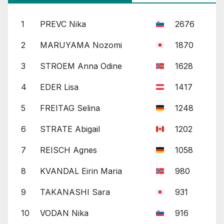
1
PREVC Nika
2676
2
MARUYAMA Nozomi
1870
3
STROEM Anna Odine
1628
4
EDER Lisa
1417
5
FREITAG Selina
1248
6
STRATE Abigail
1202
7
REISCH Agnes
1058
8
KVANDAL Eirin Maria
980
9
TAKANASHI Sara
931
10
VODAN Nika
916