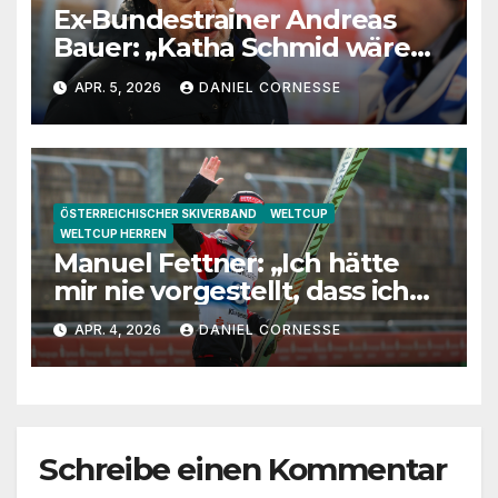
Ex-Bundestrainer Andreas
Bauer: „Katha Schmid wäre
eine extrem gute
APR. 5, 2026
DANIEL CORNESSE
Jugendtrainerin“
ÖSTERREICHISCHER SKIVERBAND
WELTCUP
WELTCUP HERREN
Manuel Fettner: „Ich hätte
mir nie vorgestellt, dass ich
so lange springe“
APR. 4, 2026
DANIEL CORNESSE
Schreibe einen Kommentar