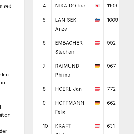
4
NIKAIDO Ren
1109
 seit
5
LANISEK
1009
Anze
6
EMBACHER
992
Stephan
7
RAIMUND
967
 den
Philipp
 in
8
HOERL Jan
772
9
HOFFMANN
662
d
Felix
ition
10
KRAFT
631
 der