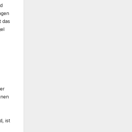
nd
ngen
t das
el
 er
inen
, ist