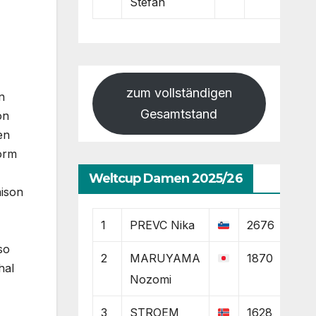
Stefan
zum vollständigen
n
Gesamtstand
on
en
Form
Weltcup Damen 2025/26
aison
1
PREVC Nika
2676
so
2
MARUYAMA
1870
hal
Nozomi
3
STROEM
1628