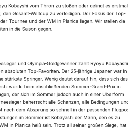
yu Kobayshi vom Thron zu stoßen oder gelingt es erstmals
 den Gesamt-Weltcup zu verteidigen. Der Fokus der Top-
 der Tournee und der WM in Planica liegen. Wir stellen die
iten in die Saison gegen.
eesieger und Olympia-Goldgewinner zählt Ryoyu Kobayashi
n absoluten Top-Favoriten. Der 25-jährige Japaner war in
me stärkste Springer. Wenig deutet darauf hin, dass sich das
shi wurde beim abschließenden Sommer-Grand-Prix in
lagen, der sich im Sommer jedoch auch in einer Überform
rneesieger beherrscht alle Schanzen, alle Bedingungen un
 ist nach dem Absprung so schnell in der passenden Flugpos
eistungen im Sommer ist Kobayashi der Mann, den es zu
 WM in Planica heiß sein. Trotz all seiner großen Siege, hat