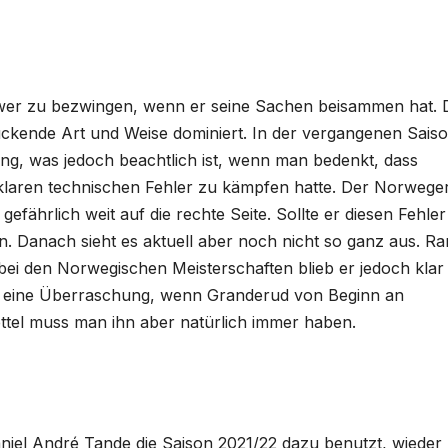
hwer zu bezwingen, wenn er seine Sachen beisammen hat. 
ckende Art und Weise dominiert. In der vergangenen Sais
ang, was jedoch beachtlich ist, wenn man bedenkt, dass
klaren technischen Fehler zu kämpfen hatte. Der Norwege
efährlich weit auf die rechte Seite. Sollte er diesen Fehler
. Danach sieht es aktuell aber noch nicht so ganz aus. R
 bei den Norwegischen Meisterschaften blieb er jedoch klar
er eine Überraschung, wenn Granderud von Beginn an
ttel muss man ihn aber natürlich immer haben.
niel André Tande die Saison 2021/22 dazu benutzt, wieder