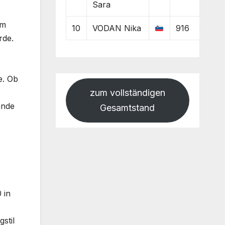
Sara
hm
10
VODAN Nika
916
rde.
e. Ob
zum vollständigen
ande
Gesamtstand
 in
stil