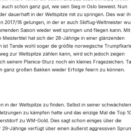
 auch schon ganz gut, wie sein Sieg in Oslo beweist. Nun
er dauerhaft in der Weltspitze mit zu springen. Dies war i
 2017/18 gelungen, in der er auch Skiflug-Weltmeister wu
ommenden Saison wieder weit springen und fliegen kann. Mit
Meistertitel hat sich der 28-Jährige in einer glänzenden
en ist Tande wohl sogar die größte norwegische Trumpfkart
weg zur Weltspitze zählen kann, wird sich jedoch zeigen
ch seinem Planica-Sturz noch ein kleines Fragezeichen. T
en ganz großen Bakken wieder Erfolge feiern zu können.
on in der Weltspitze zu finden. Selbst in seiner schwächsten
rletzungen zu kämpfen hatte und das einzige Mal die Top 10
erstdorf zu WM-Gold. Dies sagt schon einiges über die
r 29-Jährige verfügt über einen äußerst aggressiven Sprung