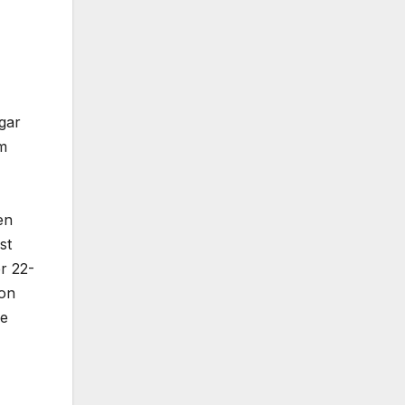
gar
em
en
st
r 22-
von
ne