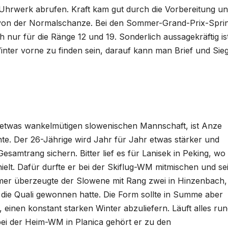
 Uhrwerk abrufen. Kraft kam gut durch die Vorbereitung u
tel von der Normalschanze. Bei den Sommer-Grand-Prix-Spri
h nur für die Ränge 12 und 19. Sonderlich aussagekräftig is
nter vorne zu finden sein, darauf kann man Brief und Sieg
h etwas wankelmütigen slowenischen Mannschaft, ist Anze
nte. Der 26-Jährige wird Jahr für Jahr etwas stärker und
samtrang sichern. Bitter lief es für Lanisek in Peking, wo
ielt. Dafür durfte er bei der Skiflug-WM mitmischen und se
mer überzeugte der Slowene mit Rang zwei in Hinzenbach,
 die Quali gewonnen hatte. Die Form sollte in Summe aber
 einen konstant starken Winter abzuliefern. Läuft alles rund
ei der Heim-WM in Planica gehört er zu den