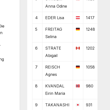
Anna Odine
4
EDER Lisa
1417
Die
5
FREITAG
1248
on
Selina
r
6
STRATE
1202
Abigail
ang
7
REISCH
1058
Agnes
8
KVANDAL
980
Eirin Maria
9
TAKANASHI
931