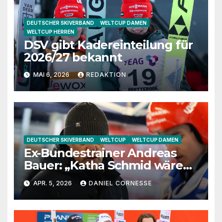
DEUTSCHER SKIVERBAND
WELTCUP DAMEN
WELTCUP HERREN
DSV gibt Kadereinteilung für
2026/27 bekannt
MAI 6, 2026
REDAKTION
DEUTSCHER SKIVERBAND
WELTCUP
WELTCUP DAMEN
Ex-Bundestrainer Andreas
Bauer: „Katha Schmid wäre
eine extrem gute
APR. 5, 2026
DANIEL CORNESSE
Jugendtrainerin“