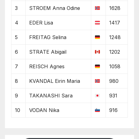
3
STROEM Anna Odine
1628
4
EDER Lisa
1417
5
FREITAG Selina
1248
6
STRATE Abigail
1202
7
REISCH Agnes
1058
8
KVANDAL Eirin Maria
980
9
TAKANASHI Sara
931
10
VODAN Nika
916