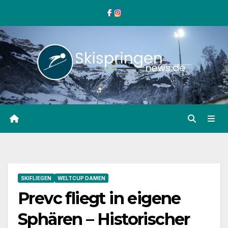
Zum
Inhalt
springen
SKIFLIEGEN
WELTCUP DAMEN
Prevc fliegt in eigene
Sphären – Historischer