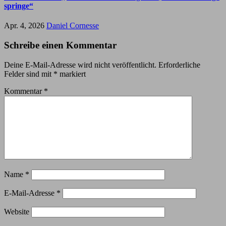
springe“
Apr. 4, 2026
Daniel Cornesse
Schreibe einen Kommentar
Deine E-Mail-Adresse wird nicht veröffentlicht.
Erforderliche
Felder sind mit
*
markiert
Kommentar
*
Name
*
E-Mail-Adresse
*
Website