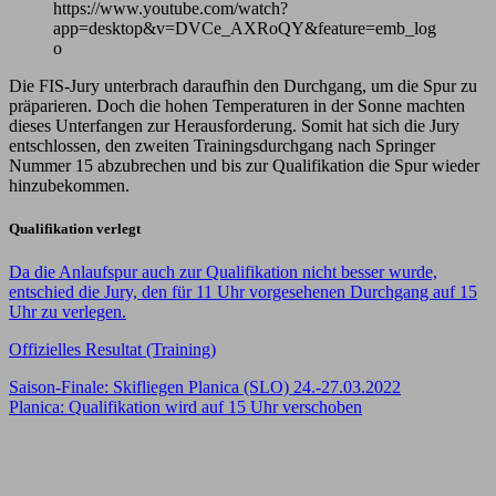
https://www.youtube.com/watch?
app=desktop&v=DVCe_AXRoQY&feature=emb_log
o
Die FIS-Jury unterbrach daraufhin den Durchgang, um die Spur zu
präparieren. Doch die hohen Temperaturen in der Sonne machten
dieses Unterfangen zur Herausforderung. Somit hat sich die Jury
entschlossen, den zweiten Trainingsdurchgang nach Springer
Nummer 15 abzubrechen und bis zur Qualifikation die Spur wieder
hinzubekommen.
Qualifikation verlegt
Da die Anlaufspur auch zur Qualifikation nicht besser wurde,
entschied die Jury, den für 11 Uhr vorgesehenen Durchgang auf 15
Uhr zu verlegen.
Offizielles Resultat (Training)
Beitragsnavigation
Saison-Finale: Skifliegen Planica (SLO) 24.-27.03.2022
Planica: Qualifikation wird auf 15 Uhr verschoben