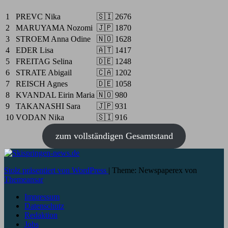
1
PREVC Nika
🇸🇮
2676
2
MARUYAMA Nozomi
🇯🇵
1870
3
STROEM Anna Odine
🇳🇴
1628
4
EDER Lisa
🇦🇹
1417
5
FREITAG Selina
🇩🇪
1248
6
STRATE Abigail
🇨🇦
1202
7
REISCH Agnes
🇩🇪
1058
8
KVANDAL Eirin Maria
🇳🇴
980
9
TAKANASHI Sara
🇯🇵
931
10
VODAN Nika
🇸🇮
916
zum vollständigen Gesamtstand
Stolz präsentiert von WordPress
|
Theme: Newspaperex von
Themeansar
Impressum
Datenschutz
Redaktion
Jobs