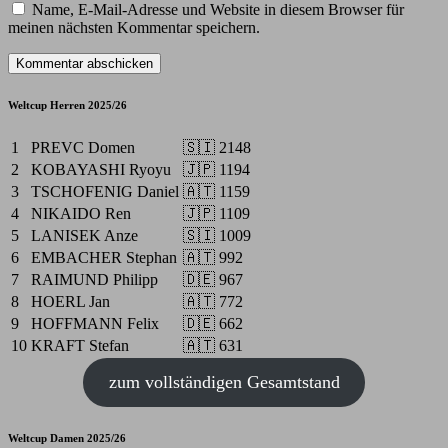
Name, E-Mail-Adresse und Website in diesem Browser für
meinen nächsten Kommentar speichern.
Weltcup Herren 2025/26
1
PREVC Domen
🇸🇮
2148
2
KOBAYASHI Ryoyu
🇯🇵
1194
3
TSCHOFENIG Daniel
🇦🇹
1159
4
NIKAIDO Ren
🇯🇵
1109
5
LANISEK Anze
🇸🇮
1009
6
EMBACHER Stephan
🇦🇹
992
7
RAIMUND Philipp
🇩🇪
967
8
HOERL Jan
🇦🇹
772
9
HOFFMANN Felix
🇩🇪
662
10
KRAFT Stefan
🇦🇹
631
zum vollständigen Gesamtstand
Weltcup Damen 2025/26