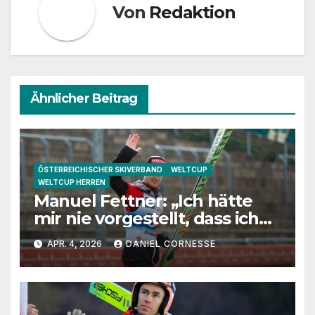
Von
Redaktion
Ähnlicher Beitrag
ÖSTERREICHISCHER SKIVERBAND
WELTCUP
WELTCUP HERREN
Manuel Fettner: „Ich hätte
mir nie vorgestellt, dass ich
so lange springe“
APR. 4, 2026
DANIEL CORNESSE