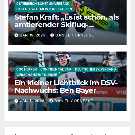
ÖSTERREICHISCHER SKIVERBAND
SKIFLUG-WELTMEISTERSCHAFTEN
Stefan Kraft: „Es ist schön, als
amtierender Skiflug-
Weltmeister nach Oberstdorf
JAN. 19, 2026
DANIEL CORNESSE
zu kommen“
COC HERREN
CONTINENTAL CUP
DEUTSCHER SKIVERBAND
VIERSCHANZENTOURNEE
Ein kleiner Lichtblick im DSV-
Nachwuchs: Ben Bayer
JAN. 11, 2026
DANIEL CORNESSE