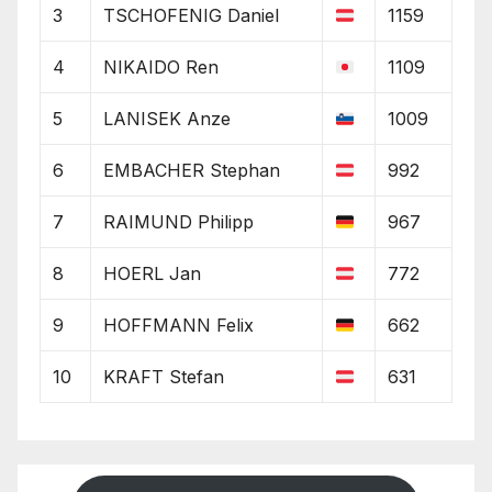
3
TSCHOFENIG Daniel
1159
4
NIKAIDO Ren
1109
5
LANISEK Anze
1009
6
EMBACHER Stephan
992
7
RAIMUND Philipp
967
8
HOERL Jan
772
9
HOFFMANN Felix
662
10
KRAFT Stefan
631