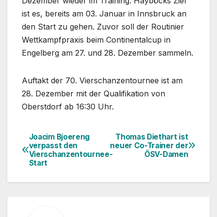
Dezember wieder im Training. Hayböcks Ziel
ist es, bereits am 03. Januar in Innsbruck an
den Start zu gehen. Zuvor soll der Routinier
Wettkampfpraxis beim Continentalcup in
Engelberg am 27. und 28. Dezember sammeln.
Auftakt der 70. Vierschanzentournee ist am
28. Dezember mit der Qualifikation von
Oberstdorf ab 16:30 Uhr.
Joacim Bjoereng
Thomas Diethart ist
Beitragsnavigation
verpasst den
neuer Co-Trainer der
Vierschanzentournee-
ÖSV-Damen
Start