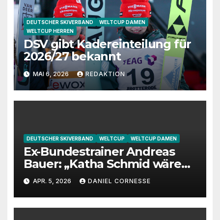
DEUTSCHER SKIVERBAND
WELTCUP DAMEN
WELTCUP HERREN
DSV gibt Kadereinteilung für
2026/27 bekannt
MAI 6, 2026
REDAKTION
DEUTSCHER SKIVERBAND
WELTCUP
WELTCUP DAMEN
Ex-Bundestrainer Andreas
Bauer: „Katha Schmid wäre
eine extrem gute
APR. 5, 2026
DANIEL CORNESSE
Jugendtrainerin“