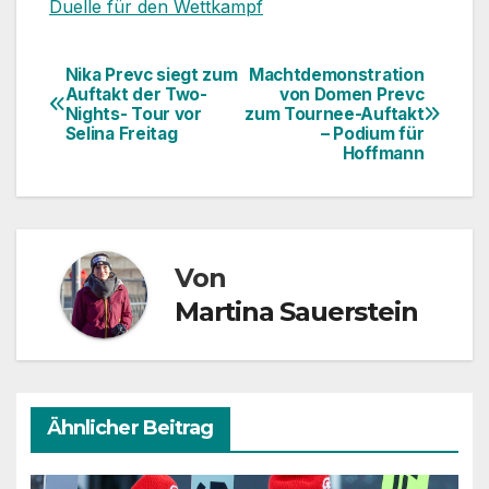
Duelle für den Wettkampf
Nika Prevc siegt zum
Machtdemonstration
Beitragsnavigation
Auftakt der Two-
von Domen Prevc
Nights- Tour vor
zum Tournee-Auftakt
Selina Freitag
– Podium für
Hoffmann
Von
Martina Sauerstein
Ähnlicher Beitrag