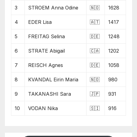
3
STROEM Anna Odine
🇳🇴
1628
4
EDER Lisa
🇦🇹
1417
5
FREITAG Selina
🇩🇪
1248
6
STRATE Abigail
🇨🇦
1202
7
REISCH Agnes
🇩🇪
1058
8
KVANDAL Eirin Maria
🇳🇴
980
9
TAKANASHI Sara
🇯🇵
931
10
VODAN Nika
🇸🇮
916