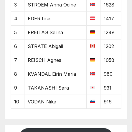
3
STROEM Anna Odine
1628
4
EDER Lisa
1417
5
FREITAG Selina
1248
6
STRATE Abigail
1202
7
REISCH Agnes
1058
8
KVANDAL Eirin Maria
980
9
TAKANASHI Sara
931
10
VODAN Nika
916