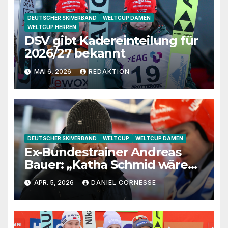
DEUTSCHER SKIVERBAND
WELTCUP DAMEN
WELTCUP HERREN
DSV gibt Kadereinteilung für
2026/27 bekannt
MAI 6, 2026
REDAKTION
DEUTSCHER SKIVERBAND
WELTCUP
WELTCUP DAMEN
Ex-Bundestrainer Andreas
Bauer: „Katha Schmid wäre
eine extrem gute
APR. 5, 2026
DANIEL CORNESSE
Jugendtrainerin“