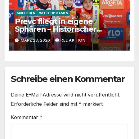
SKIFLIEGEN
WELTCUP DAMEN
Prevc fliegt in eigene
Sphären – Historischer
Premieren-Sieg in Planica
MÄRZ 28, 2026
REDAKTION
Schreibe einen Kommentar
Deine E-Mail-Adresse wird nicht veröffentlicht.
Erforderliche Felder sind mit
*
markiert
Kommentar
*