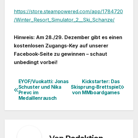
https://store.steampowered.com/app/1784720
/Winter_Resort_Simulator_2__Ski_Schanze/
Hinweis: Am 28./29. Dezember gibt es einen
kostenlosen Zugangs-Key auf unserer
Facebook-Seite zu gewinnen – schaut
unbedingt vorbei!
EYOF/Vuokatti: Jonas
Kickstarter: Das
Beitragsnavigation
Schuster und Nika
Skisprung-Brettspiel
Prevc im
von MMboardgames
Medaillenrausch