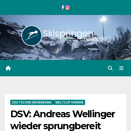
Zum
Inhalt
springen
DEUTSCHER SKIVERBAND
WELTCUP HERREN
DSV: Andreas Wellinger
wieder sprungbereit