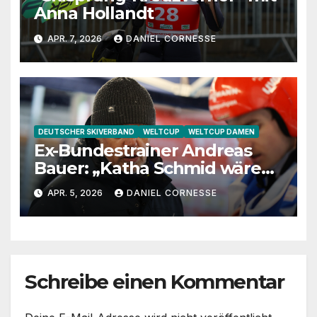
Anna Hollandt
APR. 7, 2026
DANIEL CORNESSE
DEUTSCHER SKIVERBAND
WELTCUP
WELTCUP DAMEN
Ex-Bundestrainer Andreas
Bauer: „Katha Schmid wäre
eine extrem gute
APR. 5, 2026
DANIEL CORNESSE
Jugendtrainerin“
Schreibe einen Kommentar