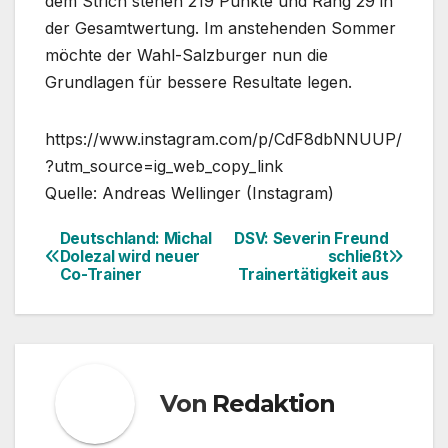
dem Strich stehen 219 Punkte und Rang 29 in
der Gesamtwertung. Im anstehenden Sommer
möchte der Wahl-Salzburger nun die
Grundlagen für bessere Resultate legen.
https://www.instagram.com/p/CdF8dbNNUUP/
?utm_source=ig_web_copy_link
Quelle: Andreas Wellinger (Instagram)
Deutschland: Michal
DSV: Severin Freund
Beitragsnavigation
Dolezal wird neuer
schließt
Co-Trainer
Trainertätigkeit aus
Von
Redaktion