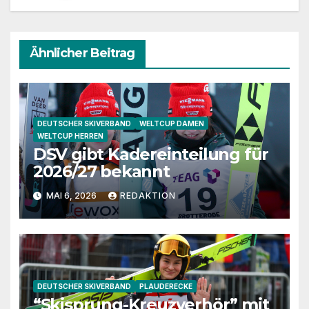
Ähnlicher Beitrag
DEUTSCHER SKIVERBAND
WELTCUP DAMEN
WELTCUP HERREN
DSV gibt Kadereinteilung für
2026/27 bekannt
MAI 6, 2026
REDAKTION
DEUTSCHER SKIVERBAND
PLAUDERECKE
“Skisprung-Kreuzverhör” mit