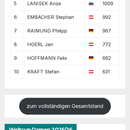
5
LANISEK Anze
1009
6
EMBACHER Stephan
992
7
RAIMUND Philipp
967
8
HOERL Jan
772
9
HOFFMANN Felix
662
10
KRAFT Stefan
631
zum vollständigen Gesamtstand
Weltcup Damen 2025/26