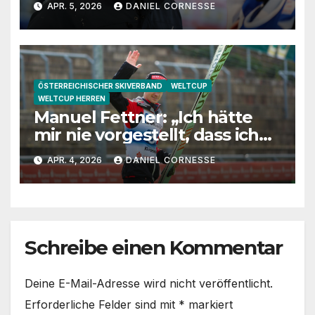
APR. 5, 2026
DANIEL CORNESSE
Jugendtrainerin“
ÖSTERREICHISCHER SKIVERBAND
WELTCUP
WELTCUP HERREN
Manuel Fettner: „Ich hätte
mir nie vorgestellt, dass ich
so lange springe“
APR. 4, 2026
DANIEL CORNESSE
Schreibe einen Kommentar
Deine E-Mail-Adresse wird nicht veröffentlicht.
Erforderliche Felder sind mit
*
markiert