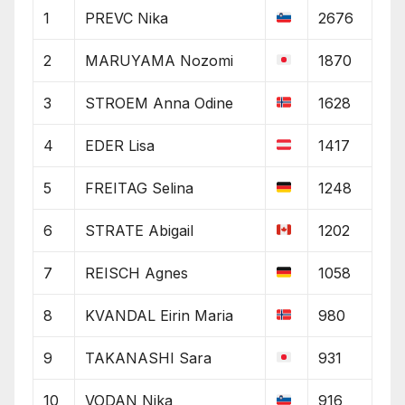
1
PREVC Nika
2676
2
MARUYAMA Nozomi
1870
3
STROEM Anna Odine
1628
4
EDER Lisa
1417
5
FREITAG Selina
1248
6
STRATE Abigail
1202
7
REISCH Agnes
1058
8
KVANDAL Eirin Maria
980
9
TAKANASHI Sara
931
10
VODAN Nika
916