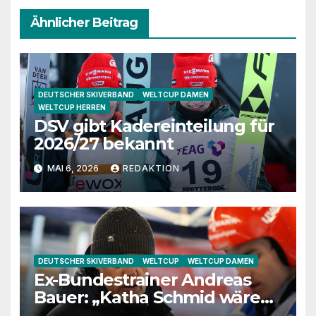
Ähnlicher Beitrag
DEUTSCHER SKIVERBAND
WELTCUP DAMEN
WELTCUP HERREN
DSV gibt Kadereinteilung für
2026/27 bekannt
MAI 6, 2026
REDAKTION
DEUTSCHER SKIVERBAND
WELTCUP
WELTCUP DAMEN
Ex-Bundestrainer Andreas
Bauer: „Katha Schmid wäre
eine extrem gute