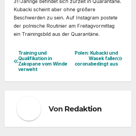
31-Jährige befindet sich zurzeit in Quarantäne.
Kubacki scheint aber ohne größere
Beschwerden zu sein. Auf Instagram postete
der polnische Routinier am Freitagvormittag
ein Trainingsbild aus der Quarantäne.
Training und
Polen: Kubacki und
Beitragsnavigation
Qualifikation in
Wasek fallen
Zakopane vom Winde
coronabedingt aus
verweht
Von
Redaktion