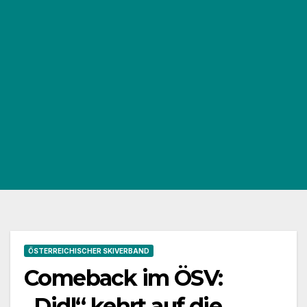
ÖSTERREICHISCHER SKIVERBAND
Comeback im ÖSV:
„Didl“ kehrt auf die