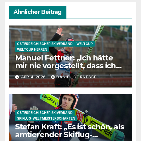
Ähnlicher Beitrag
ÖSTERREICHISCHER SKIVERBAND
WELTCUP
WELTCUP HERREN
Manuel Fettner: „Ich hätte
mir nie vorgestellt, dass ich
so lange springe“
APR. 4, 2026
DANIEL CORNESSE
ÖSTERREICHISCHER SKIVERBAND
SKIFLUG-WELTMEISTERSCHAFTEN
Stefan Kraft: „Es ist schön, als
amtierender Skiflug-