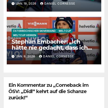
Weltmeister nach Oberstdorf
JAN. 19, 2026
DANIEL CORNESSE
zu kommen“
ÖSTERREICHISCHER SKIVERBAND
WELTCUP
WELTCUP HERREN
Stephan Embacher: „Ich
hätte nie gedacht, dass ich
die Tournee auf dem Podium
JAN. 9, 2026
DANIEL CORNESSE
abschließen kann“
Ein Kommentar zu „Comeback im
ÖSV: „Didl“ kehrt auf die Schanze
zurück!“