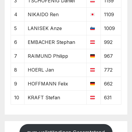
3
TSCHOFENIG Daniel
1159
4
NIKAIDO Ren
1109
5
LANISEK Anze
1009
6
EMBACHER Stephan
992
7
RAIMUND Philipp
967
8
HOERL Jan
772
9
HOFFMANN Felix
662
10
KRAFT Stefan
631