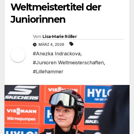
Weltmeistertitel der
Juniorinnen
Von
Lisa-Marie Röller
MÄRZ 4, 2026
#Anezka Indrackova
,
#Junioren Weltmeisterschaften
,
#Lillehammer