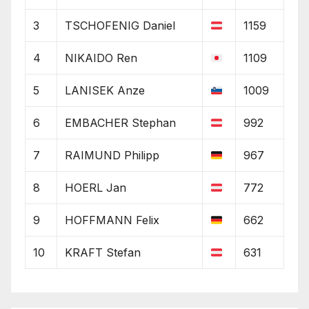
3
TSCHOFENIG Daniel
1159
4
NIKAIDO Ren
1109
5
LANISEK Anze
1009
6
EMBACHER Stephan
992
7
RAIMUND Philipp
967
8
HOERL Jan
772
9
HOFFMANN Felix
662
10
KRAFT Stefan
631