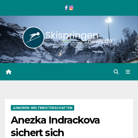
Zum
Inhalt
springen
JUNIOREN-WELTMEISTERSCHAFTEN
Anezka Indrackova
sichert sich