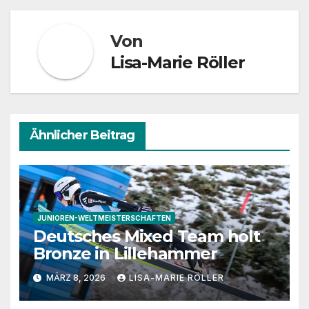
Von
Lisa-Marie Röller
Ähnlicher Beitrag
JUNIOREN-WELTMEISTERSCHAFTEN
Deutsches Mixed Team holt
Bronze in Lillehammer
MÄRZ 8, 2026
LISA-MARIE RÖLLER