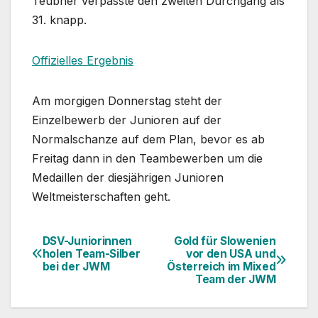
Teubner verpasste den zweiten Durchgang als
31. knapp.
Offizielles Ergebnis
Am morgigen Donnerstag steht der
Einzelbewerb der Junioren auf der
Normalschanze auf dem Plan, bevor es ab
Freitag dann in den Teambewerben um die
Medaillen der diesjährigen Junioren
Weltmeisterschaften geht.
DSV-Juniorinnen
Gold für Slowenien
Beitragsnavigation
holen Team-Silber
vor den USA und
bei der JWM
Österreich im Mixed
Team der JWM