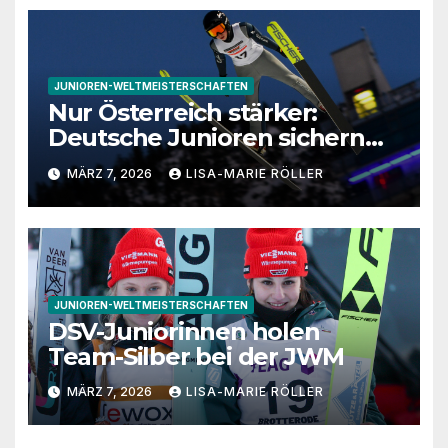
JUNIOREN-WELTMEISTERSCHAFTEN
Nur Österreich stärker:
Deutsche Junioren sichern
sich auch bei den Herren
MÄRZ 7, 2026
LISA-MARIE RÖLLER
Team-Silber
JUNIOREN-WELTMEISTERSCHAFTEN
DSV-Juniorinnen holen
Team-Silber bei der JWM
MÄRZ 7, 2026
LISA-MARIE RÖLLER