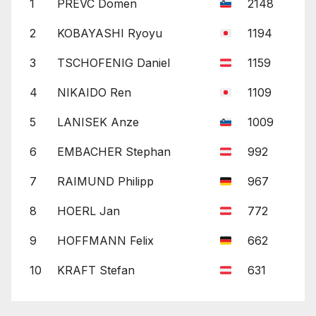
1
PREVC Domen
2148
2
KOBAYASHI Ryoyu
1194
3
TSCHOFENIG Daniel
1159
4
NIKAIDO Ren
1109
5
LANISEK Anze
1009
6
EMBACHER Stephan
992
7
RAIMUND Philipp
967
8
HOERL Jan
772
9
HOFFMANN Felix
662
10
KRAFT Stefan
631