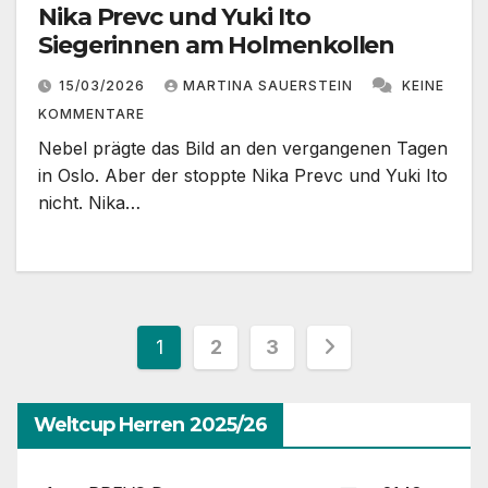
Nika Prevc und Yuki Ito
Siegerinnen am Holmenkollen
15/03/2026
MARTINA SAUERSTEIN
KEINE
KOMMENTARE
Nebel prägte das Bild an den vergangenen Tagen
in Oslo. Aber der stoppte Nika Prevc und Yuki Ito
nicht. Nika…
Seitennummerierung
1
2
3
der
Weltcup Herren 2025/26
Beiträge