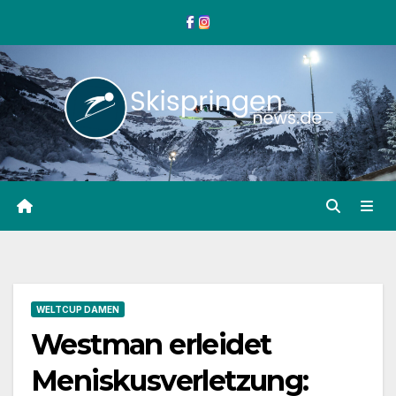
Zum
Inhalt
springen
WELTCUP DAMEN
Westman erleidet
Meniskusverletzung: