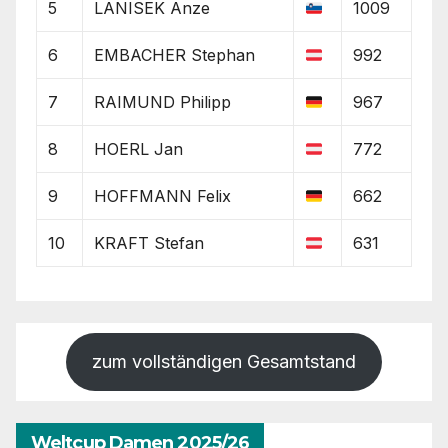
5
LANISEK Anze
1009
6
EMBACHER Stephan
992
7
RAIMUND Philipp
967
8
HOERL Jan
772
9
HOFFMANN Felix
662
10
KRAFT Stefan
631
zum vollständigen Gesamtstand
Weltcup Damen 2025/26