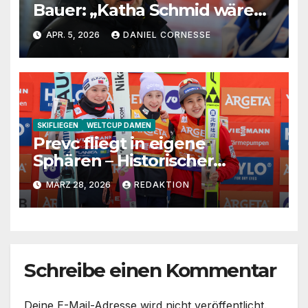
Bauer: „Katha Schmid wäre
eine extrem gute
APR. 5, 2026
DANIEL CORNESSE
Jugendtrainerin“
SKIFLIEGEN
WELTCUP DAMEN
Prevc fliegt in eigene
Sphären – Historischer
Premieren-Sieg in Planica
MÄRZ 28, 2026
REDAKTION
Schreibe einen Kommentar
Deine E-Mail-Adresse wird nicht veröffentlicht.