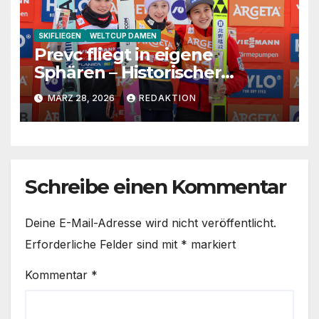
SKIFLIEGEN
WELTCUP DAMEN
Prevc fliegt in eigene
Sphären – Historischer
Premieren-Sieg in Planica
MÄRZ 28, 2026
REDAKTION
Schreibe einen Kommentar
Deine E-Mail-Adresse wird nicht veröffentlicht.
Erforderliche Felder sind mit
*
markiert
Kommentar
*