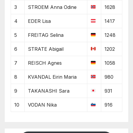
3
STROEM Anna Odine
1628
4
EDER Lisa
1417
5
FREITAG Selina
1248
6
STRATE Abigail
1202
7
REISCH Agnes
1058
8
KVANDAL Eirin Maria
980
9
TAKANASHI Sara
931
10
VODAN Nika
916