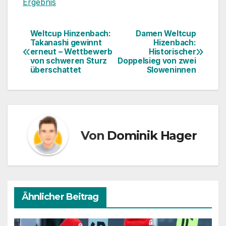
Ergebnis
Weltcup Hinzenbach:
Damen Weltcup
Beitragsnavigation
Takanashi gewinnt
Hizenbach:
erneut – Wettbewerb
Historischer
von schweren Sturz
Doppelsieg von zwei
überschattet
Sloweninnen
Von
Dominik Hager
Ähnlicher Beitrag