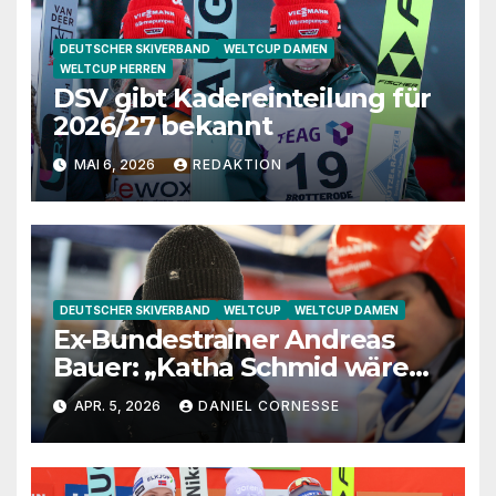
DEUTSCHER SKIVERBAND
WELTCUP DAMEN
WELTCUP HERREN
DSV gibt Kadereinteilung für
2026/27 bekannt
MAI 6, 2026
REDAKTION
DEUTSCHER SKIVERBAND
WELTCUP
WELTCUP DAMEN
Ex-Bundestrainer Andreas
Bauer: „Katha Schmid wäre
eine extrem gute
APR. 5, 2026
DANIEL CORNESSE
Jugendtrainerin“