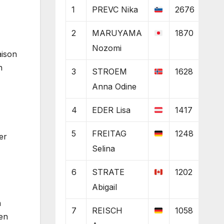
1
PREVC Nika
2676
2
MARUYAMA
1870
Nozomi
aison
n
3
STROEM
1628
Anna Odine
4
EDER Lisa
1417
5
FREITAG
1248
er
Selina
6
STRATE
1202
Abigail
n
7
REISCH
1058
en