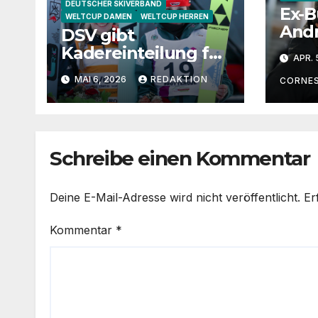
DEUTSCHER SKIVERBAND
Ex-B
WELTCUP DAMEN
WELTCUP HERREN
Andr
DSV gibt
„Kat
Kadereinteilung für
APR. 
wäre
2026/27 bekannt
MAI 6, 2026
REDAKTION
gut
CORNE
Juge
Schreibe einen Kommentar
Deine E-Mail-Adresse wird nicht veröffentlicht.
Er
Kommentar
*