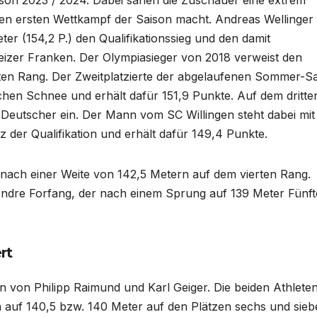
aison 2023 / 2024. Dabei sahen die Zuschauer eine extrem
f den ersten Wettkampf der Saison macht. Andreas Wellinger
ter (154,2 P.) den Qualifikationssieg und den damit
zer Franken. Der Olympiasieger von 2018 verweist den
n Rang. Der Zweitplatzierte der abgelaufenen Sommer-S
schen Schnee und erhält dafür 151,9 Punkte. Auf dem dritte
r Deutscher ein. Der Mann vom SC Willingen steht dabei mit
 der Qualifikation und erhält dafür 149,4 Punkte.
 nach einer Weite von 142,5 Metern auf dem vierten Rang.
Andre Forfang, der nach einem Sprung auf 139 Meter Fünft
rt
n von Philipp Raimund und Karl Geiger. Die beiden Athlete
 auf 140,5 bzw. 140 Meter auf den Plätzen sechs und sieb