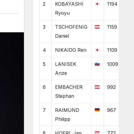
2
KOBAYASHI
1194
Ryoyu
3
TSCHOFENIG
1159
Daniel
4
NIKAIDO Ren
1109
5
LANISEK
1009
Anze
6
EMBACHER
992
Stephan
7
RAIMUND
967
Philipp
8
HOERL Jan
772