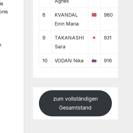
Agnes
de
bnis
8
KVANDAL
980
Eirin Maria
9
TAKANASHI
931
n
Sara
10
VODAN Nika
916
.
zum vollständigen
Gesamtstand