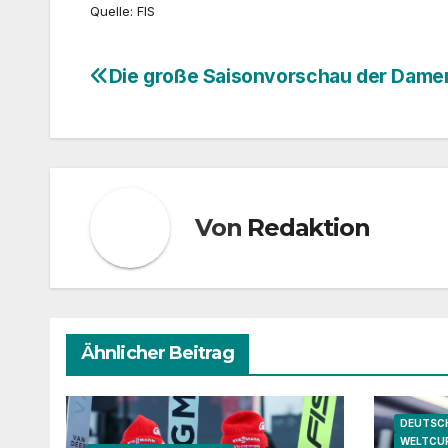
Quelle: FIS
Die große Saisonvorschau der Dame
Beitragsnavigation
Von
Redaktion
Ähnlicher Beitrag
DEUTSCH
WELTCU