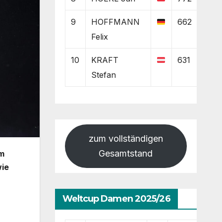
9
HOFFMANN
662
Felix
10
KRAFT
631
Stefan
zum vollständigen
Gesamtstand
am
wie
Weltcup Damen 2025/26