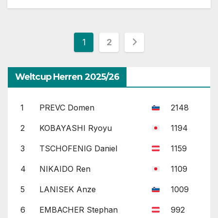
Seitennummerieru
1
2
der
Weltcup Herren 2025/26
Beiträge
1
PREVC Domen
2148
2
KOBAYASHI Ryoyu
1194
3
TSCHOFENIG Daniel
1159
4
NIKAIDO Ren
1109
5
LANISEK Anze
1009
6
EMBACHER Stephan
992