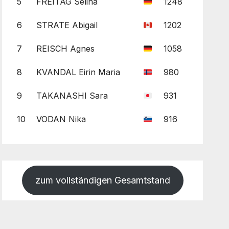
5
FREITAG Selina
1248
6
STRATE Abigail
1202
7
REISCH Agnes
1058
8
KVANDAL Eirin Maria
980
9
TAKANASHI Sara
931
10
VODAN Nika
916
zum vollständigen Gesamtstand