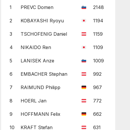
1
PREVC Domen
2148
2
KOBAYASHI Ryoyu
1194
3
TSCHOFENIG Daniel
1159
4
NIKAIDO Ren
1109
5
LANISEK Anze
1009
6
EMBACHER Stephan
992
7
RAIMUND Philipp
967
8
HOERL Jan
772
9
HOFFMANN Felix
662
10
KRAFT Stefan
631