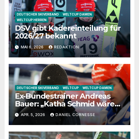
DEUTSCHER SKIVERBAND
WELTCUP DAMEN
WELTCUP HERREN
DSV gibt Kadereinteilung für
2026/27 bekannt
MAI 6, 2026
REDAKTION
DEUTSCHER SKIVERBAND
WELTCUP
WELTCUP DAMEN
Ex-Bundestrainer Andreas
Bauer: „Katha Schmid wäre
eine extrem gute
APR. 5, 2026
DANIEL CORNESSE
Jugendtrainerin“