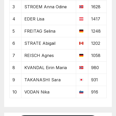
3
STROEM Anna Odine
1628
4
EDER Lisa
1417
5
FREITAG Selina
1248
6
STRATE Abigail
1202
7
REISCH Agnes
1058
8
KVANDAL Eirin Maria
980
9
TAKANASHI Sara
931
10
VODAN Nika
916