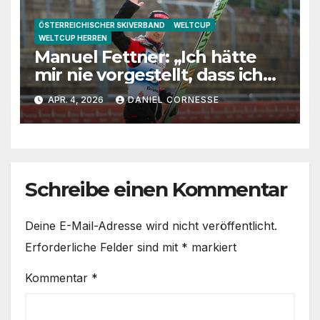
ÖSTERREICHISCHER SKIVERBAND
WELTCUP
WELTCUP HERREN
Manuel Fettner: „Ich hätte
mir nie vorgestellt, dass ich
so lange springe“
APR. 4, 2026
DANIEL CORNESSE
Schreibe einen Kommentar
Deine E-Mail-Adresse wird nicht veröffentlicht.
Erforderliche Felder sind mit
*
markiert
Kommentar
*