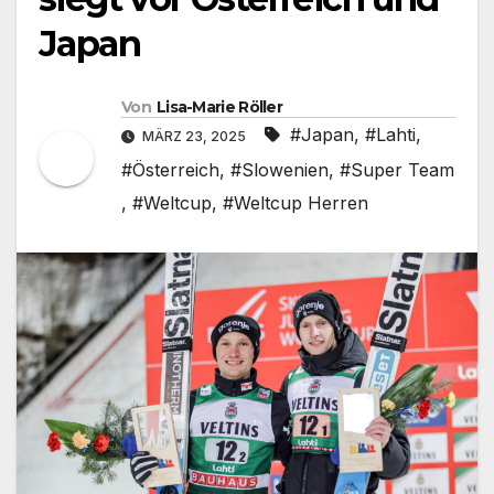
Japan
Von
Lisa-Marie Röller
#Japan
,
#Lahti
,
MÄRZ 23, 2025
#Österreich
,
#Slowenien
,
#Super Team
,
#Weltcup
,
#Weltcup Herren