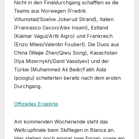
Nicht in den Finaldurchgang schafften es die
Teams aus Norwegen (Fredrik
Villumstad/Soelve Jokerud Strand), Italien
(Francesco Cecon/Alex Insam), Estland
(Kaimar Vagul/Artti Aigro) und Frankreich
(Enzo Milesi/Valentin Foubert). Die Duos aus
China (Weijie Zhen/Qiwu Song), Kasachstan
(Ilya Mizernykh/Danil Vassilyev) und der
Türkei (Muhammed Ali Bedir/Fatih Aida
Ipcioglu) scheiterten bereits nach dem ersten
Durchgang.
Offizielles Ergebnis
Am kommenden Wochenende steht das
Weltcupfinale beim Skifliegen in Blanca an.
Hier stehen noch einmal zwei Einzel- sowie ein