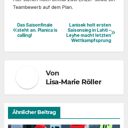
Teambewerb auf dem Plan.
Das Saisonfinale
Lanisek holt ersten
Beitragsnavigation
steht an. Planica is
Saisonsieg in Lahti –
calling!
Leyhe macht letzten
Wettkampfsprung
Von
Lisa-Marie Röller
Ähnlicher Beitrag