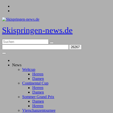
Zum
Inhalt
springen
Skispringen-news.de
News
Weltcup
Herren
Damen
Continental Cup
Herren
Damen
Sommer Grand Prix
Damen
Herren
Vierschanzentournee