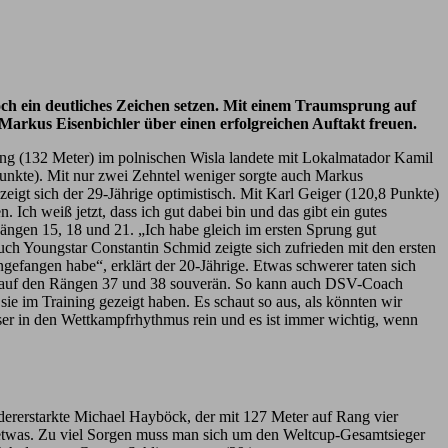
toch ein deutliches Zeichen setzen. Mit einem Traumsprung auf
Markus Eisenbichler über einen erfolgreichen Auftakt freuen.
prung (132 Meter) im polnischen Wisla landete mit Lokalmatador Kamil
Punkte). Mit nur zwei Zehntel weniger sorgte auch Markus
igt sich der 29-Jährige optimistisch. Mit Karl Geiger (120,8 Punkte)
ch weiß jetzt, dass ich gut dabei bin und das gibt ein gutes
ngen 15, 18 und 21. „Ich habe gleich im ersten Sprung gut
uch Youngstar Constantin Schmid zeigte sich zufrieden mit den ersten
gefangen habe“, erklärt der 20-Jährige. Etwas schwerer taten sich
och auf den Rängen 37 und 38 souverän. So kann auch DSV-Coach
ie im Training gezeigt haben. Es schaut so aus, als könnten wir
sser in den Wettkampfrhythmus rein und es ist immer wichtig, wenn
dererstarkte Michael Hayböck, der mit 127 Meter auf Rang vier
. etwas. Zu viel Sorgen muss man sich um den Weltcup-Gesamtsieger