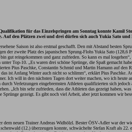
er Qualifikation für das Einzelspringen am Sonntag konnte Kamil S
. Auf den Plätzen zwei und drei dürfen sich auch Yukia Sato und 
versehene Saison ist also erstmal geschafft. Den mit Abstand besten S
gen der zweite Platz des japanischen Sprung-Flohs Yukia Sato (128,6 
 bin gut reingekommen und ganz zufrieden. So kann es mal losgehen“, ze
unter Top-10. „Es waren drei schöne Sprünge, die Spaß gemacht haben. I
tierten Pius Paschke, Constantin Schmid und Martin Hamann auf den Rä
 das ist Anfang Winter auch nicht so schlimm“, erklärt Pius Paschke. A
r. Ich will in den nächsten Tagen dort weiter machen, wo ich heute an
n durch Verletzungen eingebremsten Athleten qualifizierten sich jed
n. „Ich bin sehr zufrieden, dass die Athleten das gezeigt haben, was s
le Sprünge gezeigt. Es gibt noch viel Arbeit, aber jetzt kommen wir be
nter dem neuen Trainer Andreas Widhölzl. Bester ÖSV-Adler war der wi
 Aschenwald (12.) überzeugen konnte, schwächelte Stefan Kraft als 22