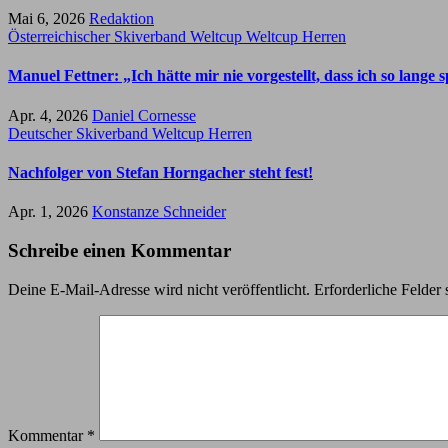
Mai 6, 2026
Redaktion
Österreichischer Skiverband
Weltcup
Weltcup Herren
Manuel Fettner: „Ich hätte mir nie vorgestellt, dass ich so lange 
Apr. 4, 2026
Daniel Cornesse
Deutscher Skiverband
Weltcup Herren
Nachfolger von Stefan Horngacher steht fest!
Apr. 1, 2026
Konstanze Schneider
Schreibe einen Kommentar
Deine E-Mail-Adresse wird nicht veröffentlicht.
Erforderliche Felder 
Kommentar
*