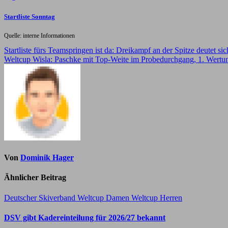
Startliste Sonntag
Quelle: interne Informationen
Beitragsnavigation
Startliste fürs Teamspringen ist da: Dreikampf an der Spitze deutet sic
Weltcup Wisla: Paschke mit Top-Weite im Probedurchgang, 1. Wert
Von
Dominik Hager
Ähnlicher Beitrag
Deutscher Skiverband
Weltcup Damen
Weltcup Herren
DSV gibt Kadereinteilung für 2026/27 bekannt