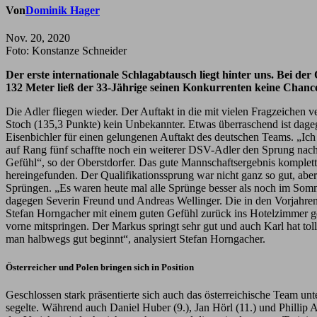
Von
Dominik Hager
Nov. 20, 2020
Foto: Konstanze Schneider
Der erste internationale Schlagabtausch liegt hinter uns. Bei d
132 Meter ließ der 33-Jährige seinen Konkurrenten keine Chance
Die Adler fliegen wieder. Der Auftakt in die mit vielen Fragzeichen 
Stoch (135,3 Punkte) kein Unbekannter. Etwas überraschend ist dage
Eisenbichler für einen gelungenen Auftakt des deutschen Teams. „Ich
auf Rang fünf schaffte noch ein weiterer DSV-Adler den Sprung nach 
Gefühl“, so der Oberstdorfer. Das gute Mannschaftsergebnis komplet
hereingefunden. Der Qualifikationssprung war nicht ganz so gut, aber
Sprüngen. „Es waren heute mal alle Sprünge besser als noch im Somme
dagegen Severin Freund und Andreas Wellinger. Die in den Vorjahre
Stefan Horngacher mit einem guten Gefühl zurück ins Hotelzimmer gehe
vorne mitspringen. Der Markus springt sehr gut und auch Karl hat tol
man halbwegs gut beginnt“, analysiert Stefan Horngacher.
Österreicher und Polen bringen sich in Position
Geschlossen stark präsentierte sich auch das österreichische Team u
segelte. Während auch Daniel Huber (9.), Jan Hörl (11.) und Phillip