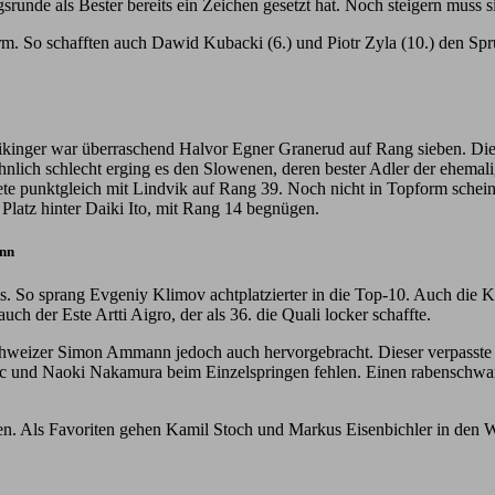
gsrunde als Bester bereits ein Zeichen gesetzt hat. Noch steigern muss 
form. So schafften auch Dawid Kubacki (6.) und Piotr Zyla (10.) den 
kinger war überraschend Halvor Egner Granerud auf Rang sieben. Die e
hnlich schlecht erging es den Slowenen, deren bester Adler der ehemal
ete punktgleich mit Lindvik auf Rang 39. Noch nicht in Topform schein
 Platz hinter Daiki Ito, mit Rang 14 begnügen.
ann
eams. So sprang Evgeniy Klimov achtplatzierter in die Top-10. Auch 
h der Este Artti Aigro, der als 36. die Quali locker schaffte.
hweizer Simon Ammann jedoch auch hervorgebracht. Dieser verpasste al
d Naoki Nakamura beim Einzelspringen fehlen. Einen rabenschwarzen 
n. Als Favoriten gehen Kamil Stoch und Markus Eisenbichler in den 