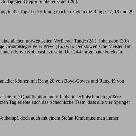
sich dagegen Gregor Schlierenzauer (29.).
Sprung in die Top-10. Hoffnung machen zudem die Ränge 17, 18 und 29
igentlichen norwegischen Vorflieger Tande (24.), Johansson (30.)
ige Gesamtsieger Peter Prevc (16.) war. Der slowenische Meister Timi
t auch Ryoyu Kobayashi zu sein. Der 24-Jährige hatte bereits im
die Kanadier können mit Rang 20 von Boyd-Cowes und Rang 49 von
s 56. die Qualifikation und offenbarte technisch noch größere
Tag erlebte auch das tschechische Team, dass alle vier Springer
Wettkampf, doch auch mit einem Stefan Kraft muss man immer