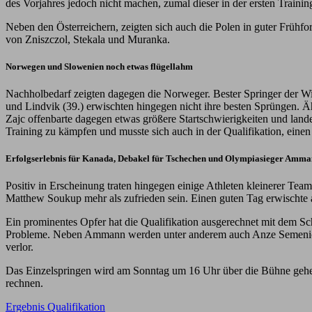
des Vorjahres jedoch nicht machen, zumal dieser in der ersten Trainin
Neben den Österreichern, zeigten sich auch die Polen in guter Früh
von Zniszczol, Stekala und Muranka.
Norwegen und Slowenien noch etwas flügellahm
Nachholbedarf zeigten dagegen die Norweger. Bester Springer der Wi
und Lindvik (39.) erwischten hingegen nicht ihre besten Sprüngen. Ä
Zajc offenbarte dagegen etwas größere Startschwierigkeiten und land
Training zu kämpfen und musste sich auch in der Qualifikation, einen
Erfolgserlebnis für Kanada, Debakel für Tschechen und Olympiasieger Amm
Positiv in Erscheinung traten hingegen einige Athleten kleinerer T
Matthew Soukup mehr als zufrieden sein. Einen guten Tag erwischte auc
Ein prominentes Opfer hat die Qualifikation ausgerechnet mit dem Sc
Probleme. Neben Ammann werden unter anderem auch Anze Semenic un
verlor.
Das Einzelspringen wird am Sonntag um 16 Uhr über die Bühne gehe
rechnen.
Ergebnis Qualifikation