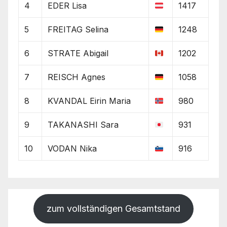
4
EDER Lisa
1417
5
FREITAG Selina
1248
6
STRATE Abigail
1202
7
REISCH Agnes
1058
8
KVANDAL Eirin Maria
980
9
TAKANASHI Sara
931
10
VODAN Nika
916
zum vollständigen Gesamtstand