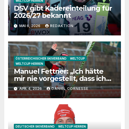
WELTCUP HERREN
DSV gibt Kadereinteilung für
2026/27 bekannt
MAI 6, 2026
REDAKTION
ÖSTERREICHISCHER SKIVERBAND
WELTCUP
WELTCUP HERREN
Manuel Fettner: „Ich hätte
mir nie vorgestellt, dass ich
so lange springe“
APR. 4, 2026
DANIEL CORNESSE
DEUTSCHER SKIVERBAND
WELTCUP HERREN