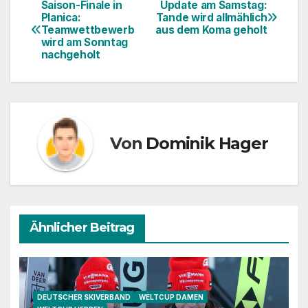
Saison-Finale in
Update am Samstag:
Beitragsnavigation
Planica:
Tande wird allmählich
Teamwettbewerb
aus dem Koma geholt
wird am Sonntag
nachgeholt
Von
Dominik Hager
Ähnlicher Beitrag
DEUTSCHER SKIVERBAND
WELTCUP DAMEN