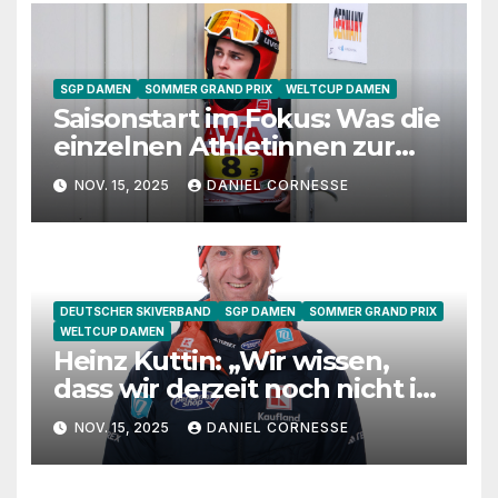
SGP DAMEN
SOMMER GRAND PRIX
WELTCUP DAMEN
Saisonstart im Fokus: Was die
einzelnen Athletinnen zur
Vorbereitung sagen
NOV. 15, 2025
DANIEL CORNESSE
DEUTSCHER SKIVERBAND
SGP DAMEN
SOMMER GRAND PRIX
WELTCUP DAMEN
Heinz Kuttin: „Wir wissen,
dass wir derzeit noch nicht in
Hochform sind“
NOV. 15, 2025
DANIEL CORNESSE