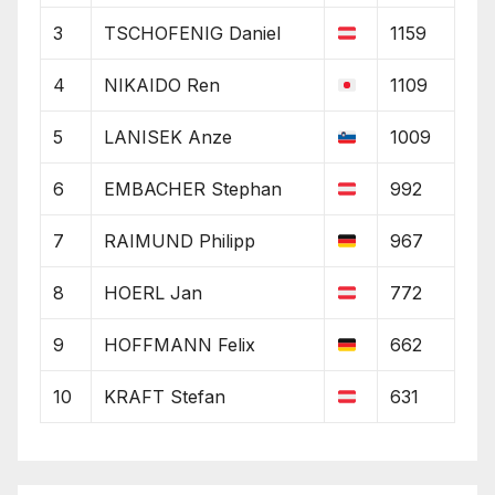
3
TSCHOFENIG Daniel
1159
4
NIKAIDO Ren
1109
5
LANISEK Anze
1009
6
EMBACHER Stephan
992
7
RAIMUND Philipp
967
8
HOERL Jan
772
9
HOFFMANN Felix
662
10
KRAFT Stefan
631