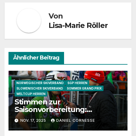
Von
Lisa-Marie Röller
Ähnlicher Beitrag
NORWEGISCHER SKIVERBAND
SGP HERREN
SLOWENISCHER SKIVERBAND
SOMMER GRAND PRIX
WELTCUP HERREN
Stimmen zur
Saisonvorbereitung:
Granerud, Sundal und
NOV. 17, 2025
DANIEL CORNESSE
Lanisek im Gespräch