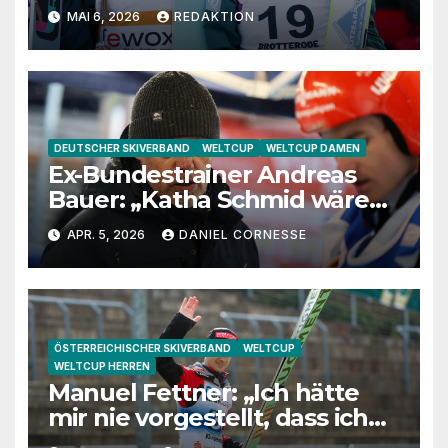
MAI 6, 2026
REDAKTION
DEUTSCHER SKIVERBAND
WELTCUP
WELTCUP DAMEN
Ex-Bundestrainer Andreas
Bauer: „Katha Schmid wäre
eine extrem gute
APR. 5, 2026
DANIEL CORNESSE
Jugendtrainerin“
ÖSTERREICHISCHER SKIVERBAND
WELTCUP
WELTCUP HERREN
Manuel Fettner: „Ich hätte
mir nie vorgestellt, dass ich
so lange springe“