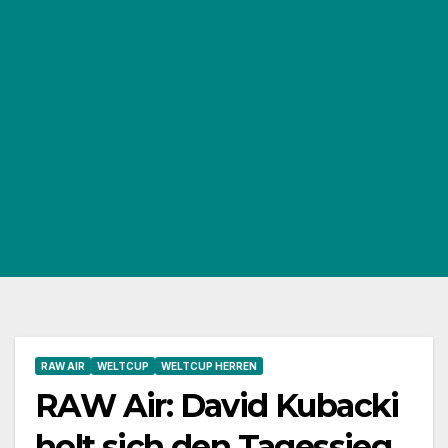
RAW AIR
WELTCUP
WELTCUP HERREN
RAW Air: David Kubacki
holt sich den Tagessieg