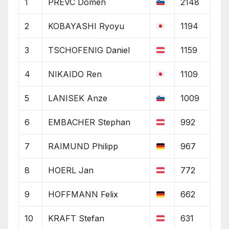
1
PREVC Domen
2148
2
KOBAYASHI Ryoyu
1194
3
TSCHOFENIG Daniel
1159
4
NIKAIDO Ren
1109
5
LANISEK Anze
1009
6
EMBACHER Stephan
992
7
RAIMUND Philipp
967
8
HOERL Jan
772
9
HOFFMANN Felix
662
10
KRAFT Stefan
631