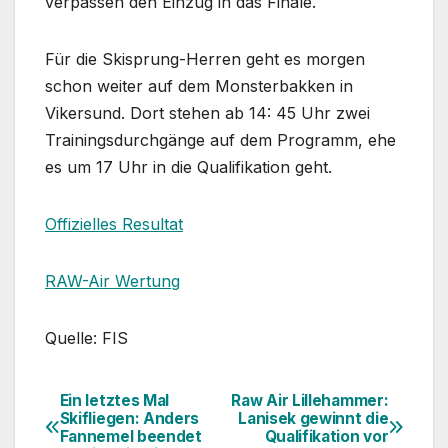
verpassen den Einzug in das Finale.
Für die Skisprung-Herren geht es morgen
schon weiter auf dem Monsterbakken in
Vikersund. Dort stehen ab 14: 45 Uhr zwei
Trainingsdurchgänge auf dem Programm, ehe
es um 17 Uhr in die Qualifikation geht.
Offizielles Resultat
RAW-Air Wertung
Quelle: FIS
Ein letztes Mal
Raw Air Lillehammer:
Beitragsnavigation
Skifliegen: Anders
Lanisek gewinnt die
Fannemel beendet
Qualifikation vor