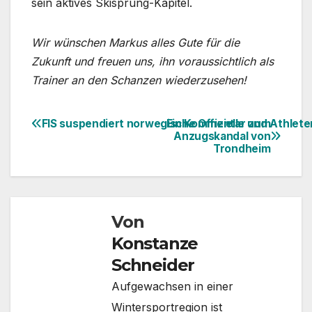
sein aktives Skisprung-Kapitel.
Wir wünschen Markus alles Gute für die
Zukunft und freuen uns, ihn voraussichtlich als
Trainer an den Schanzen wiederzusehen!
FIS suspendiert norwegische Offizielle und Athlet
Ein Kommentar zum
Beitragsnavigation
Anzugskandal von
Trondheim
Von
Konstanze
Schneider
Aufgewachsen in einer
Wintersportregion ist