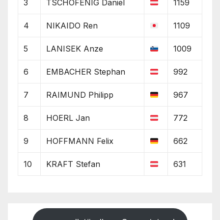
3
TSCHOFENIG Daniel
1159
4
NIKAIDO Ren
1109
5
LANISEK Anze
1009
6
EMBACHER Stephan
992
7
RAIMUND Philipp
967
8
HOERL Jan
772
9
HOFFMANN Felix
662
10
KRAFT Stefan
631