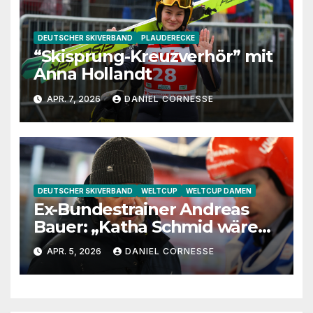
DEUTSCHER SKIVERBAND
PLAUDERECKE
“Skisprung-Kreuzverhör” mit
Anna Hollandt
APR. 7, 2026
DANIEL CORNESSE
DEUTSCHER SKIVERBAND
WELTCUP
WELTCUP DAMEN
Ex-Bundestrainer Andreas
Bauer: „Katha Schmid wäre
eine extrem gute
APR. 5, 2026
DANIEL CORNESSE
Jugendtrainerin“