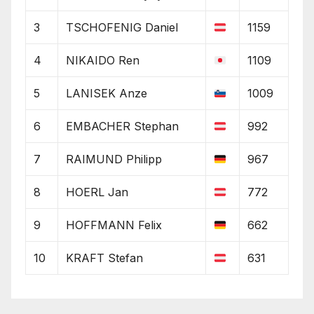
3
TSCHOFENIG Daniel
1159
4
NIKAIDO Ren
1109
5
LANISEK Anze
1009
6
EMBACHER Stephan
992
7
RAIMUND Philipp
967
8
HOERL Jan
772
9
HOFFMANN Felix
662
10
KRAFT Stefan
631