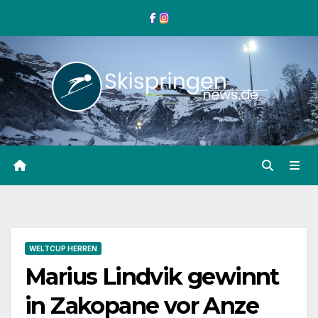
Zum
Inhalt
springen
WELTCUP HERREN
Marius Lindvik gewinnt
in Zakopane vor Anze