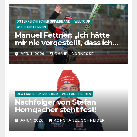
ÖSTERREICHISCHER SKIVERBAND
WELTCUP
WELTCUP HERREN
Manuel Fettner: „Ich hätte
mir nie vorgestellt, dass ich
so lange springe“
APR. 4, 2026
DANIEL CORNESSE
DEUTSCHER SKIVERBAND
WELTCUP HERREN
Nachfolger von Stefan
Horngacher steht fest!
APR. 1, 2026
KONSTANZE SCHNEIDER