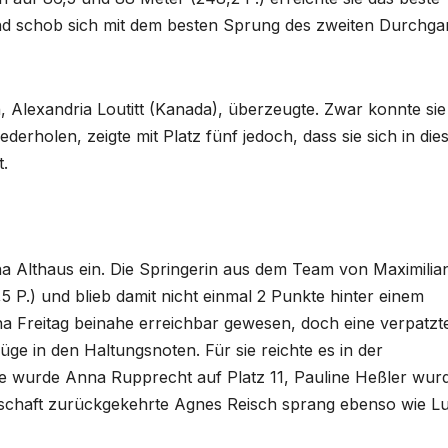
und schob sich mit dem besten Sprung des zweiten Durchga
, Alexandria Loutitt (Kanada), überzeugte. Zwar konnte sie
ederholen, zeigte mit Platz fünf jedoch, dass sie sich in die
t.
ina Althaus ein. Die Springerin aus dem Team von Maximilia
 P.) und blieb damit nicht einmal 2 Punkte hinter einem
na Freitag beinahe erreichbar gewesen, doch eine verpatzt
e in den Haltungsnoten. Für sie reichte es in der
e wurde Anna Rupprecht auf Platz 11, Pauline Heßler wurd
schaft zurückgekehrte Agnes Reisch sprang ebenso wie Lu