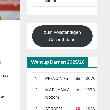
Stefan
zum vollständigen
Gesamtstand
Weltcup Damen 2025/26
4
 dass
1
PREVC Nika
2676
2
MARUYAMA
1870
ite
Nozomi
3
STROEM
1628