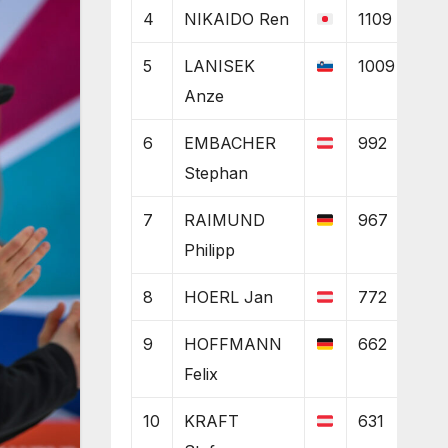
4
NIKAIDO Ren
1109
5
LANISEK
1009
Anze
6
EMBACHER
992
Stephan
7
RAIMUND
967
Philipp
8
HOERL Jan
772
9
HOFFMANN
662
Felix
10
KRAFT
631