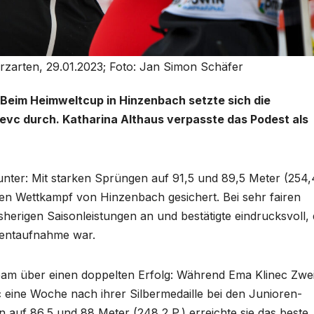
erzarten, 29.01.2023; Foto: Jan Simon Schäfer
 Beim Heimweltcup in Hinzenbach setzte sich die
evc durch. Katharina Althaus verpasste das Podest als
unter: Mit starken Sprüngen auf 91,5 und 89,5 Meter (254,
sten Wettkampf von Hinzenbach gesichert. Bei sehr fairen
isherigen Saisonleistungen an und bestätigte eindrucksvoll,
omentaufnahme war.
Team über einen doppelten Erfolg: Während Ema Klinec Zwe
 eine Woche nach ihrer Silbermedaille bei den Junioren-
n auf 86,5 und 88 Meter (248,2 P.) erreichte sie das beste