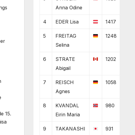
Anna Odine
ngs
4
EDER Lisa
1417
5
FREITAG
1248
ser
Selina
6
STRATE
1202
Abigail
n
7
REISCH
1058
Agnes
e
8
KVANDAL
980
e 15.
Eirin Maria
isa
9
TAKANASHI
931