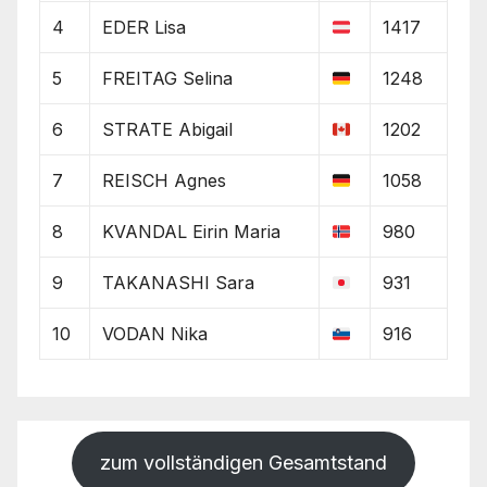
4
EDER Lisa
1417
5
FREITAG Selina
1248
6
STRATE Abigail
1202
7
REISCH Agnes
1058
8
KVANDAL Eirin Maria
980
9
TAKANASHI Sara
931
10
VODAN Nika
916
zum vollständigen Gesamtstand