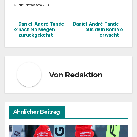
Quelle: Nettavisen/NTB
Daniel-André Tande
Daniel-André Tande
Beitragsnavigation
nach Norwegen
aus dem Koma
zurückgekehrt
erwacht
Von
Redaktion
Ähnlicher Beitrag