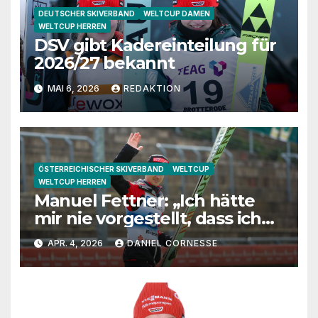
DEUTSCHER SKIVERBAND
WELTCUP DAMEN
WELTCUP HERREN
DSV gibt Kadereinteilung für
2026/27 bekannt
MAI 6, 2026
REDAKTION
ÖSTERREICHISCHER SKIVERBAND
WELTCUP
WELTCUP HERREN
Manuel Fettner: „Ich hätte
mir nie vorgestellt, dass ich
so lange springe“
APR. 4, 2026
DANIEL CORNESSE