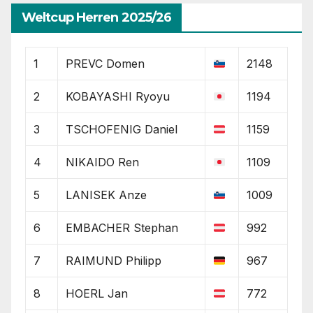
Weltcup Herren 2025/26
1
PREVC Domen
2148
2
KOBAYASHI Ryoyu
1194
3
TSCHOFENIG Daniel
1159
4
NIKAIDO Ren
1109
5
LANISEK Anze
1009
6
EMBACHER Stephan
992
7
RAIMUND Philipp
967
8
HOERL Jan
772