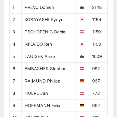
1
PREVC Domen
2148
2
KOBAYASHI Ryoyu
1194
3
TSCHOFENIG Daniel
1159
4
NIKAIDO Ren
1109
5
LANISEK Anze
1009
6
EMBACHER Stephan
992
7
RAIMUND Philipp
967
8
HOERL Jan
772
9
HOFFMANN Felix
662