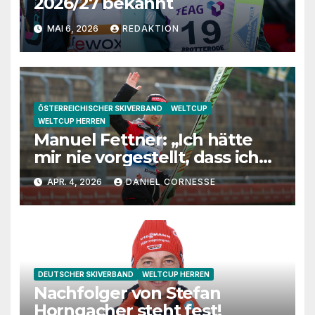
2026/27 bekannt
MAI 6, 2026
REDAKTION
ÖSTERREICHISCHER SKIVERBAND
WELTCUP
WELTCUP HERREN
Manuel Fettner: „Ich hätte
mir nie vorgestellt, dass ich
so lange springe“
APR. 4, 2026
DANIEL CORNESSE
DEUTSCHER SKIVERBAND
WELTCUP HERREN
Nachfolger von Stefan
Horngacher steht fest!