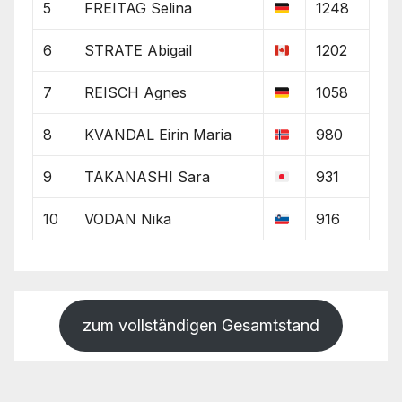
5
FREITAG Selina
1248
6
STRATE Abigail
1202
7
REISCH Agnes
1058
8
KVANDAL Eirin Maria
980
9
TAKANASHI Sara
931
10
VODAN Nika
916
zum vollständigen Gesamtstand