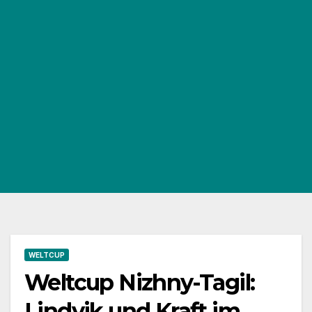
WELTCUP
Weltcup Nizhny-Tagil:
Lindvik und Kraft im