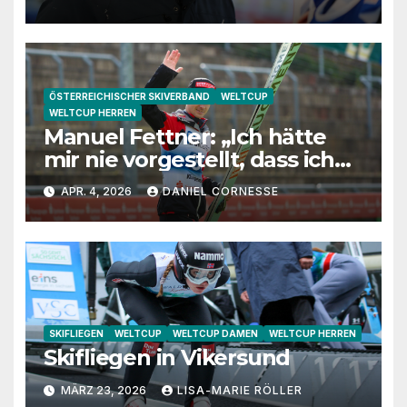
Jugendtrainerin“
ÖSTERREICHISCHER SKIVERBAND
WELTCUP
WELTCUP HERREN
Manuel Fettner: „Ich hätte
mir nie vorgestellt, dass ich
so lange springe“
APR. 4, 2026
DANIEL CORNESSE
SKIFLIEGEN
WELTCUP
WELTCUP DAMEN
WELTCUP HERREN
Skifliegen in Vikersund
MÄRZ 23, 2026
LISA-MARIE RÖLLER