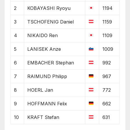
2
KOBAYASHI Ryoyu
1194
3
TSCHOFENIG Daniel
1159
4
NIKAIDO Ren
1109
5
LANISEK Anze
1009
6
EMBACHER Stephan
992
7
RAIMUND Philipp
967
8
HOERL Jan
772
9
HOFFMANN Felix
662
10
KRAFT Stefan
631