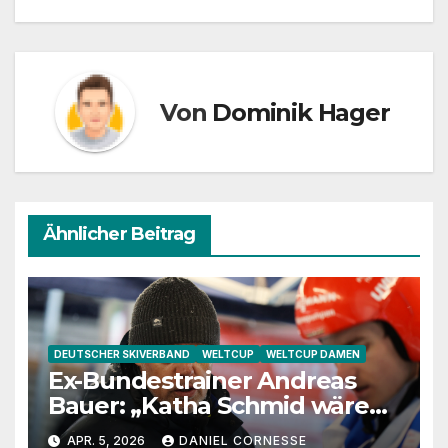
Von
Dominik Hager
Ähnlicher Beitrag
DEUTSCHER SKIVERBAND
WELTCUP
WELTCUP DAMEN
Ex-Bundestrainer Andreas
Bauer: „Katha Schmid wäre
eine extrem gute
APR. 5, 2026
DANIEL CORNESSE