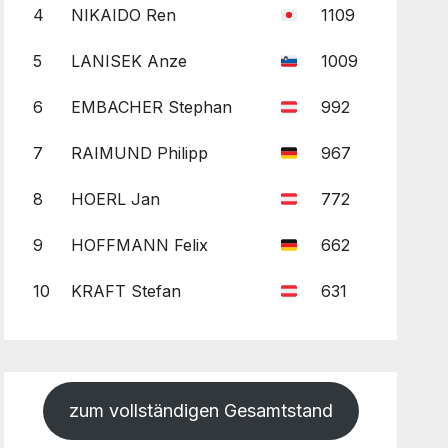
4
NIKAIDO Ren
1109
5
LANISEK Anze
1009
6
EMBACHER Stephan
992
7
RAIMUND Philipp
967
8
HOERL Jan
772
9
HOFFMANN Felix
662
10
KRAFT Stefan
631
zum vollständigen Gesamtstand