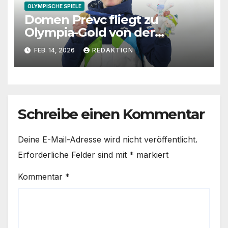
OLYMPISCHE SPIELE
Domen Prevc fliegt zu
Olympia-Gold von der
Großschanze
FEB. 14, 2026
REDAKTION
Schreibe einen Kommentar
Deine E-Mail-Adresse wird nicht veröffentlicht.
Erforderliche Felder sind mit
*
markiert
Kommentar
*