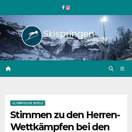
Zum
Inhalt
springen
OLYMPISCHE SPIELE
Stimmen zu den Herren-
Wettkämpfen bei den