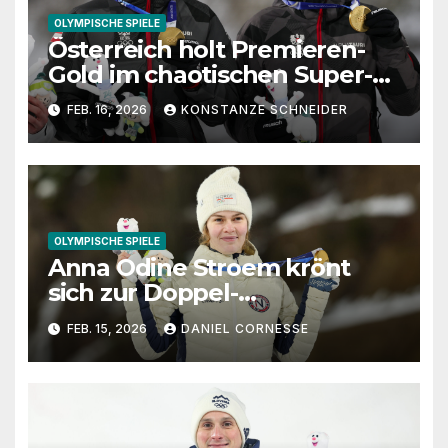
OLYMPISCHE SPIELE
Österreich holt Premieren-
Gold im chaotischen Super-
Teamwettbewerb von
FEB. 16, 2026
KONSTANZE SCHNEIDER
Predazzo
OLYMPISCHE SPIELE
Anna Odine Stroem krönt
sich zur Doppel-
Olympiasiegerin – bitterer
FEB. 15, 2026
DANIEL CORNESSE
Tag für die DSV-Damen