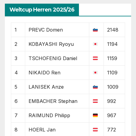
Weltcup Herren 2025/26
1
PREVC Domen
2148
2
KOBAYASHI Ryoyu
1194
3
TSCHOFENIG Daniel
1159
4
NIKAIDO Ren
1109
5
LANISEK Anze
1009
6
EMBACHER Stephan
992
7
RAIMUND Philipp
967
8
HOERL Jan
772