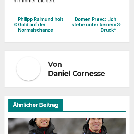
mir immer bleiben.“
Philipp Raimund holt
Domen Prevc: „Ich
Beitragsnavigation
Gold auf der
stehe unter keinem
Normalschanze
Druck“
Von
Daniel Cornesse
Ähnlicher Beitrag