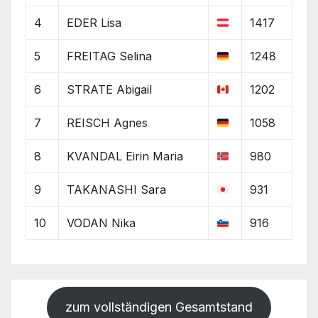
4
EDER Lisa
1417
5
FREITAG Selina
1248
6
STRATE Abigail
1202
7
REISCH Agnes
1058
8
KVANDAL Eirin Maria
980
9
TAKANASHI Sara
931
10
VODAN Nika
916
zum vollständigen Gesamtstand