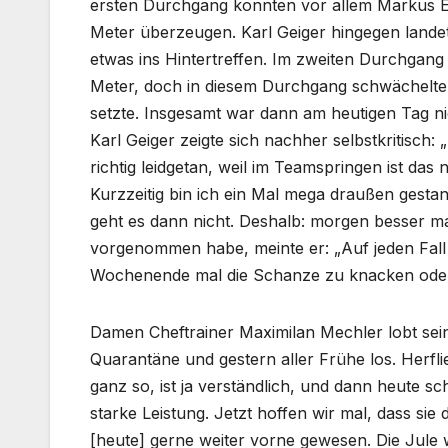
ersten Durchgang konnten vor allem Markus Ei
Meter überzeugen. Karl Geiger hingegen lande
etwas ins Hintertreffen. Im zweiten Durchgang
Meter, doch in diesem Durchgang schwächelte J
setzte. Insgesamt war dann am heutigen Tag nic
Karl Geiger zeigte sich nachher selbstkritisch
richtig leidgetan, weil im Teamspringen ist das 
Kurzzeitig bin ich ein Mal mega draußen gesta
geht es dann nicht. Deshalb: morgen besser ma
vorgenommen habe, meinte er: „Auf jeden Fall
Wochenende mal die Schanze zu knacken oder
Damen Cheftrainer Maximilan Mechler lobt sei
Quarantäne und gestern aller Frühe los. Herf
ganz so, ist ja verständlich, und dann heute s
starke Leistung. Jetzt hoffen wir mal, dass si
[heute] gerne weiter vorne gewesen. Die Jule