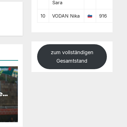
Sara
10
VODAN Nika
916
zum vollständigen
Gesamtstand
e
 ich
“