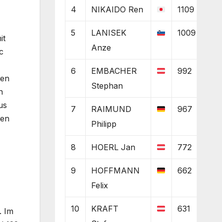
4
NIKAIDO Ren
1109
5
LANISEK
1009
it
Anze
c
6
EMBACHER
992
gen
Stephan
n
us
7
RAIMUND
967
ten
Philipp
8
HOERL Jan
772
9
HOFFMANN
662
Felix
10
KRAFT
631
. Im