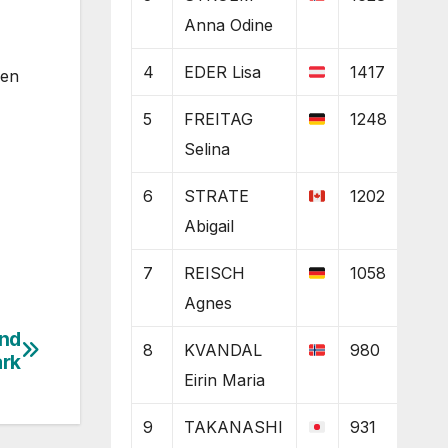
Anna Odine
4
EDER Lisa
1417
den
5
FREITAG
1248
Selina
6
STRATE
1202
Abigail
7
REISCH
1058
Agnes
und
8
KVANDAL
980
ark
Eirin Maria
9
TAKANASHI
931