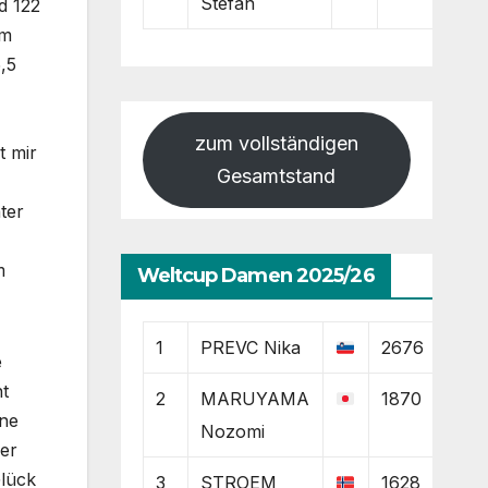
Stefan
d 122
am
,5
zum vollständigen
t mir
Gesamtstand
ter
m
Weltcup Damen 2025/26
1
PREVC Nika
2676
e
t
2
MARUYAMA
1870
ine
Nozomi
her
Glück
3
STROEM
1628