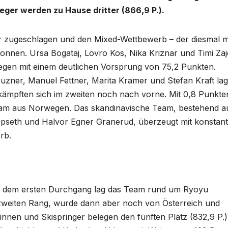
weger werden zu Hause dritter (866,9 P.).
r zugeschlagen und den Mixed-Wettbewerb – der diesmal m
wonnen. Ursa Bogataj, Lovro Kos, Nika Kriznar und Timi Zaj
egen mit einem deutlichen Vorsprung von 75,2 Punkten.
reuzner, Manuel Fettner, Marita Kramer und Stefan Kraft la
 kämpften sich im zweiten noch nach vorne. Mit 0,8 Punkte
eam aus Norwegen. Das skandinavische Team, bestehend a
Opseth und Halvor Egner Granerud, überzeugt mit konstan
rb.
ach dem ersten Durchgang lag das Team rund um Ryoyu
weiten Rang, wurde dann aber noch von Österreich und
nnen und Skispringer belegen den fünften Platz (832,9 P.)