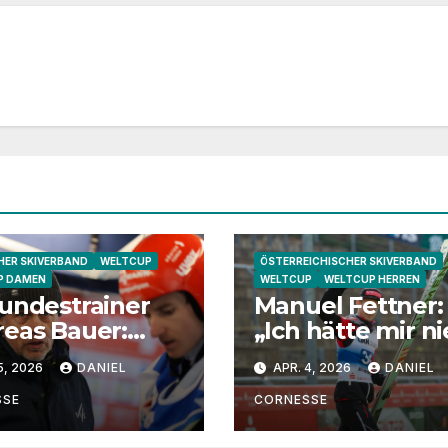
ER SKIVERBAND
WELTCUP
ÖSTERREICHISCHER SKIVERBAND
P DAMEN
WELTCUP
WELTCUP HERREN
undestrainer
Manuel Fettner:
eas Bauer:
„Ich hätte mir ni
ha Schmid
vorgestellt, dass
5, 2026
DANIEL
APR. 4, 2026
DANIEL
 eine extrem
so lange springe
e
SSE
CORNESSE
ndtrainerin“