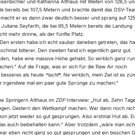
senbichler und Katharina Althaus mit Weiten von 128,5 un
te bereits bei 107,5 Metern und brachte damit das DSV-Te
 macht er es dann zwar deutlich besser und sprang auf 125
uliane Seyfarth, die bei 95,5 Metern bereits die Landung
ht mehr drinne, als der fünfte Platz.
: „Den ersten habe ich echt sauber daneben getreten, das ha
nochmal bitterer. Den zweiten fand ich eigentlich ganz gut.
nden, habe eine massive Höhe gehabt. So wirklich ganz run
chen.“ Auf die Frage, was er sich für die Raw Air noch
 besseres als heute
*lacht
*. Ne wirklich, mein Ziel ist es zu
 irgendwie mal ein paar gute Sprünge zu machen.“
ne Springern Althaus im
ZDF
-Interview: „Hut ab. Zehn Tag
liegen. Gestern den Wettkampf machen. War dann noch nich
chon jetzt wieder so gut gesprungen. Also erstmal Hut ab. E
e das auch beibehalten kann.“ Aber trotzdem „wäre man sic
 war eben nicht ganz so gut gesprungen und ein bisschen 