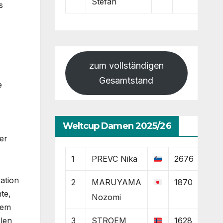
Stefan
s
zum vollständigen
Gesamtstand
e
Weltcup Damen 2025/26
er
1
PREVC Nika
2676
ation
2
MARUYAMA
1870
te,
Nozomi
dem
len
3
STROEM
1628