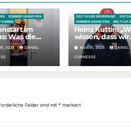
MEN
SOMMER GRAND PRIX
DEUTSCHER SKIVERBAND
SGP D
P DAMEN
SOMMER GRAND PRIX
WELTCUP 
onstart im
Heinz Kuttin: „W
s: Was die
wissen, dass wir
elnen
derzeit noch nic
15, 2025
DANIEL
NOV. 15, 2025
DANIEL
etinnen zur
in Hochform sin
ereitung sagen
SSE
CORNESSE
forderliche Felder sind mit
*
markiert