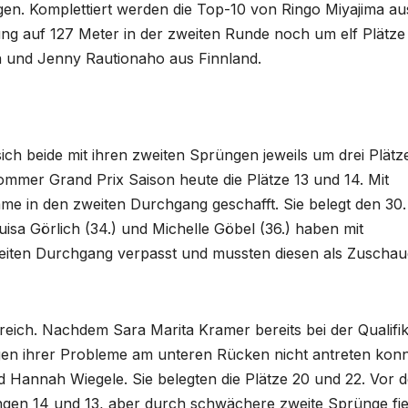
gen. Komplettiert werden die Top-10 von Ringo Miyajima au
ung auf 127 Meter in der zweiten Runde noch um elf Plätze
n und Jenny Rautionaho aus Finnland.
ich beide mit ihren zweiten Sprüngen jeweils um drei Plätz
mer Grand Prix Saison heute die Plätze 13 und 14. Mit
me in den zweiten Durchgang geschafft. Sie belegt den 30.
Luisa Görlich (34.) und Michelle Göbel (36.) haben mit
iten Durchgang verpasst und mussten diesen als Zuschau
reich. Nachdem Sara Marita Kramer bereits bei der Qualifik
egen ihrer Probleme am unteren Rücken nicht antreten konn
d Hannah Wiegele. Sie belegten die Plätze 20 und 22. Vor 
ngen 14 und 13, aber durch schwächere zweite Sprünge fie