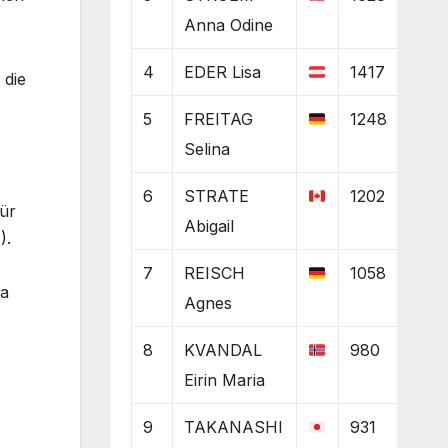
Anna Odine
4
EDER Lisa
1417
 die
5
FREITAG
1248
Selina
6
STRATE
1202
ür
Abigail
).
7
REISCH
1058
sa
Agnes
8
KVANDAL
980
Eirin Maria
9
TAKANASHI
931