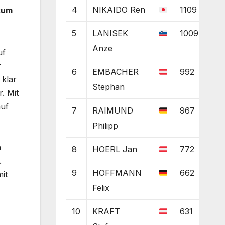
4
NIKAIDO Ren
1109
kum
5
LANISEK
1009
Anze
uf
r
6
EMBACHER
992
 klar
Stephan
. Mit
auf
7
RAIMUND
967
Philipp
n
8
HOERL Jan
772
.
9
HOFFMANN
662
it
Felix
10
KRAFT
631