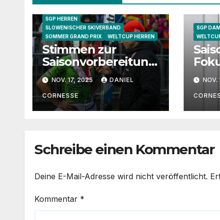
NORWEGISCHER SKIVERBAND
SGP HERREN
SLOWENISCHER SKIVERBAND
SGP DA
SOMMER GRAND PRIX
WELTCUP HERREN
WELTCU
Stimmen zur
Sais
Saisonvorbereitung:
Foku
Granerud, Sundal
einz
NOV. 17, 2025
DANIEL
NOV. 
und Lanisek im
Athl
Gespräch
Vorb
CORNESSE
CORNE
Schreibe einen Kommentar
Deine E-Mail-Adresse wird nicht veröffentlicht.
Er
Kommentar
*