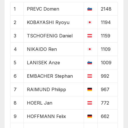
1
PREVC Domen
2148
2
KOBAYASHI Ryoyu
1194
3
TSCHOFENIG Daniel
1159
4
NIKAIDO Ren
1109
5
LANISEK Anze
1009
6
EMBACHER Stephan
992
7
RAIMUND Philipp
967
8
HOERL Jan
772
9
HOFFMANN Felix
662