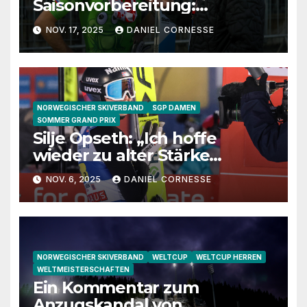
Saisonvorbereitung:
Granerud, Sundal und
NOV. 17, 2025
DANIEL CORNESSE
Lanisek im Gespräch
NORWEGISCHER SKIVERBAND
SGP DAMEN
SOMMER GRAND PRIX
Silje Opseth: „Ich hoffe
wieder zu alter Stärke
zurückzufinden“
NOV. 6, 2025
DANIEL CORNESSE
NORWEGISCHER SKIVERBAND
WELTCUP
WELTCUP HERREN
WELTMEISTERSCHAFTEN
Ein Kommentar zum
Anzugskandal von