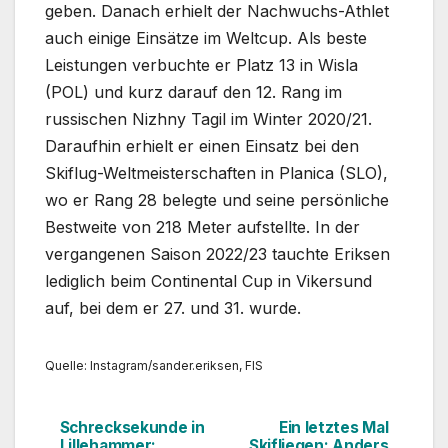
geben. Danach erhielt der Nachwuchs-Athlet
auch einige Einsätze im Weltcup. Als beste
Leistungen verbuchte er Platz 13 in Wisla
(POL) und kurz darauf den 12. Rang im
russischen Nizhny Tagil im Winter 2020/21.
Daraufhin erhielt er einen Einsatz bei den
Skiflug-Weltmeisterschaften in Planica (SLO),
wo er Rang 28 belegte und seine persönliche
Bestweite von 218 Meter aufstellte. In der
vergangenen Saison 2022/23 tauchte Eriksen
lediglich beim Continental Cup in Vikersund
auf, bei dem er 27. und 31. wurde.
Quelle: Instagram/sander.eriksen, FIS
Schrecksekunde in
Ein letztes Mal
Beitragsnavigation
Lillehammer:
Skifliegen: Anders