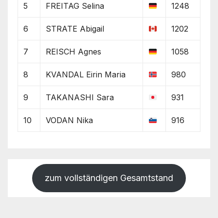
5
FREITAG Selina
1248
6
STRATE Abigail
1202
7
REISCH Agnes
1058
8
KVANDAL Eirin Maria
980
9
TAKANASHI Sara
931
10
VODAN Nika
916
zum vollständigen Gesamtstand