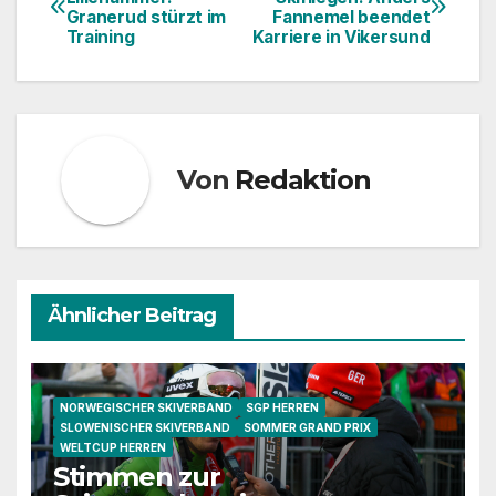
Granerud stürzt im
Fannemel beendet
Training
Karriere in Vikersund
Von
Redaktion
Ähnlicher Beitrag
NORWEGISCHER SKIVERBAND
SGP HERREN
SLOWENISCHER SKIVERBAND
SOMMER GRAND PRIX
WELTCUP HERREN
Stimmen zur