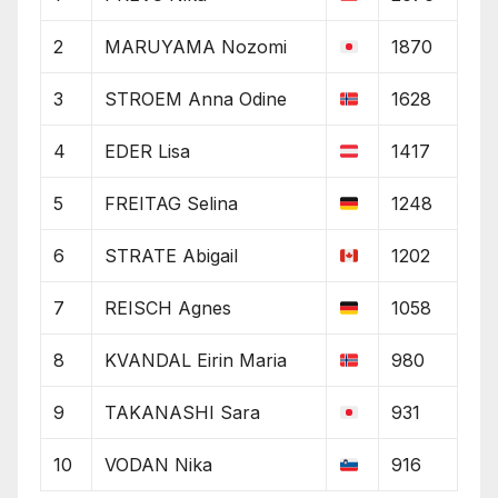
2
MARUYAMA Nozomi
1870
3
STROEM Anna Odine
1628
4
EDER Lisa
1417
5
FREITAG Selina
1248
6
STRATE Abigail
1202
7
REISCH Agnes
1058
8
KVANDAL Eirin Maria
980
9
TAKANASHI Sara
931
10
VODAN Nika
916