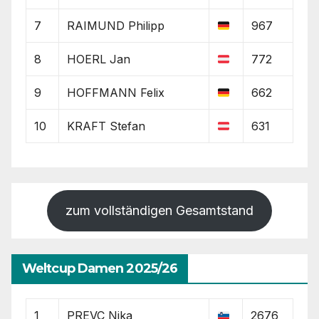
7
RAIMUND Philipp
967
8
HOERL Jan
772
9
HOFFMANN Felix
662
10
KRAFT Stefan
631
zum vollständigen Gesamtstand
Weltcup Damen 2025/26
1
PREVC Nika
2676