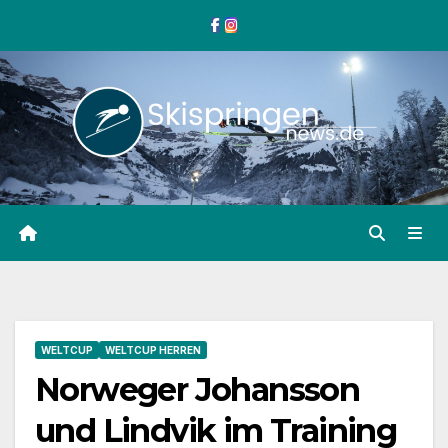
Zum
Inhalt
springen
WELTCUP
WELTCUP HERREN
Norweger Johansson
und Lindvik im Training