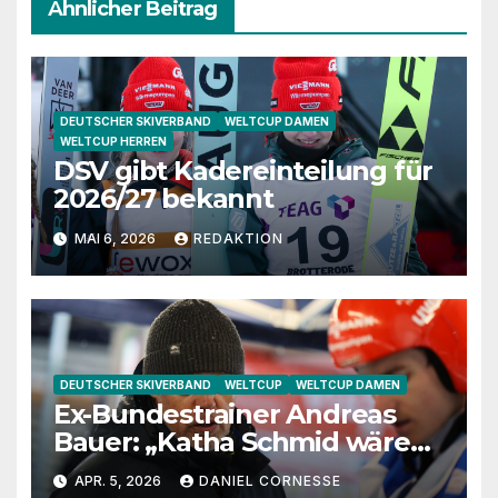
Ähnlicher Beitrag
DEUTSCHER SKIVERBAND
WELTCUP DAMEN
WELTCUP HERREN
DSV gibt Kadereinteilung für
2026/27 bekannt
MAI 6, 2026
REDAKTION
DEUTSCHER SKIVERBAND
WELTCUP
WELTCUP DAMEN
Ex-Bundestrainer Andreas
Bauer: „Katha Schmid wäre
eine extrem gute
APR. 5, 2026
DANIEL CORNESSE
Jugendtrainerin“