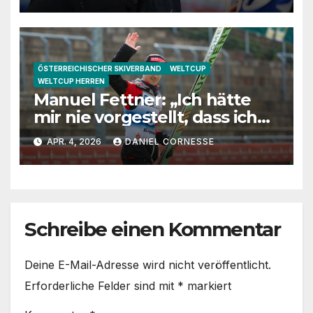
ÖSTERREICHISCHER SKIVERBAND
WELTCUP
WELTCUP HERREN
Manuel Fettner: „Ich hätte
mir nie vorgestellt, dass ich
so lange springe“
APR. 4, 2026
DANIEL CORNESSE
Schreibe einen Kommentar
Deine E-Mail-Adresse wird nicht veröffentlicht.
Erforderliche Felder sind mit
*
markiert