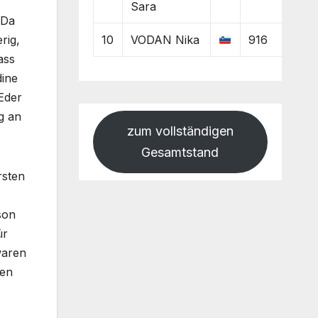
Sara
 Da
10
VODAN Nika
916
rig,
ass
dine
Eder
g an
zum vollständigen
Gesamtstand
rsten
son
ür
waren
ren