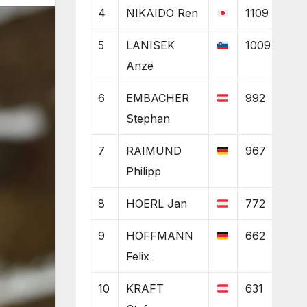
4
NIKAIDO Ren
1109
5
LANISEK
1009
Anze
6
EMBACHER
992
Stephan
7
RAIMUND
967
Philipp
8
HOERL Jan
772
9
HOFFMANN
662
Felix
10
KRAFT
631