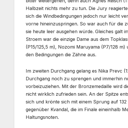
bitter weitergehen, denn auch Agnes Reisch (1
Halbzeit nichts mehr zu tun. Die Jury reagiert
sich die Windbedingungen jedoch nur leicht ver
vorne hineinzuspringen. So war auch für die z
sie heute leer ausgehen würde. Gleiches galt i
Stroem war die einzige Dame aus dem Topklass
(P15/125,5 m), Nozomi Maruyama (P7/128 m) u
den Bedingungen die Zähne aus.
Im zweiten Durchgang gelang es Nika Prevc (1
Durchgang noch zu sprengen und immerhin noc
vorbeizuziehen. Mit der Bronzemedaille wird 
nicht wirklich zufrieden sein. An der Spitze 
sich und krönte sich mit einem Sprung auf 13
gegenüber Kvandal, die im Finale eineinhalb Me
Haltungsnoten.