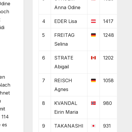
Odine
Anna Odine
noch
t
4
EDER Lisa
1417
di
5
FREITAG
1248
Selina
6
STRATE
1202
Abigail
den
7
REISCH
1058
 Nach
Agnes
chnet
n
8
KVANDAL
980
mit
Eirin Maria
 114
e es
9
TAKANASHI
931