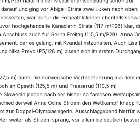
11 m/P13) hatte mit der Medaillenentscheidung schon zur
e darauf und ging vor Abigail Strate zwei Luken nach oben.
besserten, war es für die Folgeathletinnen ebenfalls schwie
uvor hochgehandelte Kanadierin Strate (117 m/P26) klar, d
m Anschluss auch für Selina Freitag (115,5 m/P28). Anna O
ement, der es gelang, mit Kvandal mitzuhalten. Auch Lisa 
nd Nika Prevc (P5/128 m) bissen sich im ersten Durchgan
27,5 m) dann, die norwegische Vierfachführung aus dem e
h an Opseth (125,5 m) und Traaserud (119,5 m)
die Slowenin jedoch nach der bisher so famosen Weltcupsai
entschied derweil Anna Odine Stroem den Wettkampf knapp f
2 m zur Doppel-Olympiasiegerin. Ausschlaggebend hierfür 
ter weiter als Stroem sprang, vor allem die deutlich besse