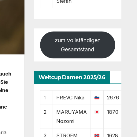
Stefan
zum vollständigen
Gesamtstand
 auch
Weltcup Damen 2025/26
 Sie
eine
1
PREVC Nika
2676
hne
2
MARUYAMA
1870
Nozomi
ria
3
STROEM
1628