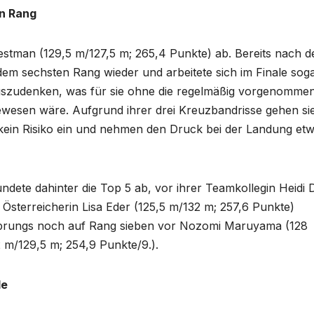
n Rang
estman (129,5 m/127,5 m; 265,4 Punkte) ab. Bereits nach 
em sechsten Rang wieder und arbeitete sich im Finale sog
 auszudenken, was für sie ohne die regelmäßig vorgenomme
ewesen wäre. Aufgrund ihrer drei Kreuzbandrisse gehen si
n kein Risiko ein und nehmen den Druck bei der Landung et
undete dahinter die Top 5 ab, vor ihrer Teamkollegin Heidi
 Österreicherin Lisa Eder (125,5 m/132 m; 257,6 Punkte)
 Sprungs noch auf Rang sieben vor Nozomi Maruyama (128
 m/129,5 m; 254,9 Punkte/9.).
le