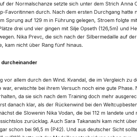
uf der Normalschanze setzte sich unter dem Strich Anna 
p-Favoritinnen durch. Nach dem ersten Durchgang hatte 
nem Sprung auf 129 m in Führung gelegen, Stroem folgte mi
ätze drei und vier gingen mit Silje Opseth (126,5m) und Hei
gen. Nika Prevc, die sich nach der Silbermedaille auf der
e, kam nicht über Rang fünf hinaus.
 durcheinander
 vor allem durch den Wind. Kvandal, die im Vergleich zu 
e war, erwischte bei ihrem Versuch noch eine gute Phase.
rhalten, da sie sich nach dem Training doch mehr ausgere
erst danach klar, als der Rückenwind bei den Weltcupbeste
chst die Slowenin Nika Vodan, die bei 112 m landete und 
sichtslos zurücklag. Auch Sara Takanashi kam nicht über
gar schon bei 96,5 m (P42). Und aus deutscher Sicht sollt