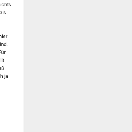
ichts
als
hler
ind.
Für
lt
aß
h ja