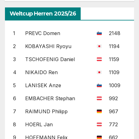
Weltcup Herren 2025/26
1
PREVC Domen
2148
2
KOBAYASHI Ryoyu
1194
3
TSCHOFENIG Daniel
1159
4
NIKAIDO Ren
1109
5
LANISEK Anze
1009
6
EMBACHER Stephan
992
7
RAIMUND Philipp
967
8
HOERL Jan
772
9
HOFFMANN Felix
662